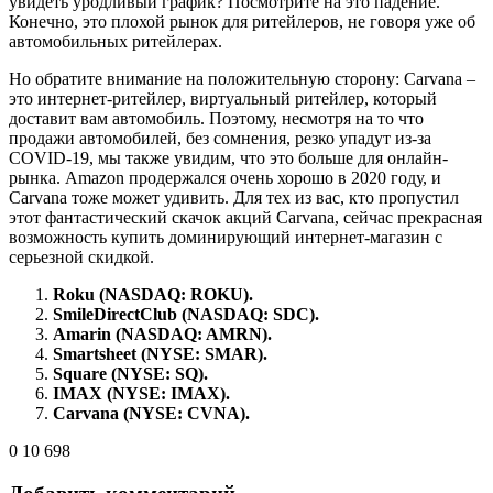
увидеть уродливый график? Посмотрите на это падение.
Конечно, это плохой рынок для ритейлеров, не говоря уже об
автомобильных ритейлерах.
Но обратите внимание на положительную сторону: Carvana –
это интернет-ритейлер, виртуальный ритейлер, который
доставит вам автомобиль. Поэтому, несмотря на то что
продажи автомобилей, без сомнения, резко упадут из-за
COVID-19, мы также увидим, что это больше для онлайн-
рынка. Amazon продержался очень хорошо в 2020 году, и
Carvana тоже может удивить. Для тех из вас, кто пропустил
этот фантастический скачок акций Carvana, сейчас прекрасная
возможность купить доминирующий интернет-магазин с
серьезной скидкой.
Roku (NASDAQ: ROKU).
SmileDirectClub (NASDAQ: SDC).
Amarin (NASDAQ: AMRN).
Smartsheet (NYSE: SMAR).
Square (NYSE: SQ).
IMAX (NYSE: IMAX).
Carvana (NYSE: CVNA).
0
10 698