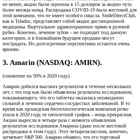
не менее, акции были оценены в 15 долларов за акцию чуть
более месяца назад. Распродажа COVID-19 была жестокой для
этой компании, что не имеет особого смысла. SmileDirectClub,
как и Teladoc, представляет собой акции дистанционной
медицины. Виртуальное здравоохранение прямо в рулевой
рубке. Конечно, лечение зубов – не подходит под данную
категорию, и в ближайшем будущем продажи могут
пострадать. Но долгосрочные перспективы остаются очень
яркими.
3. Amarin (NASDAQ: AMRN).
(снижение на 50% в 2020 году).
Амарин добился высоких результатов в течение нескольких
лет, с тех пор как были объявлены результаты исследования,
показывающего, что его таблетка оказалась неожиданно
сильной в лечении сердечно-сосудистых заболеваний. В то
время как ирландская биотехнологическая компания резко
упала в 2020 году, ее пятилетний график – вещь прекрасная.
Акции выросли в четыре раза с момента объявления
результатов исследования Амарина (даже после жестокой
распродажи в этом году). Этот четырехклассник, конечно,
затмевает S&P 500. Амарин объявил, что его торговый