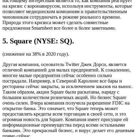
настоящему интересным является то, как компания реагирует
на кризис с коронавирусом, используя инструменты, которые
позволяют медицинским компаниям и правительственным
чиновникам сотрудничать в режиме реального времени.
Природа этого кризиса может сделать совместные
предложения Smartsheet все более и более заметными.
5. Square (NYSE: SQ).
(снижение на 38% в 2020 году).
Другая компания, основатель Twitter Джек Дорси, является
отличной компанией для малых предприятий. К сожалению,
многие малые предприятия сейчас особенно сильно
пострадали. Например, в Северной Каролине все бары и
рестораны сейчас закрыты, за исключением заказов на вынос.
Таким образом, акции Square были раскатаны, наряду с
большим количеством розничных акций. Но бизнес Square
очень силен. Вчера компания получила разрешение FDIC на
открытие банка. Это означает, что Square теперь может
предоставлять кредиты всем торговцам в своей сети, и это
огромная новость для Square. Компания имеет присущие ей
информационные преимущества перед всеми остальными
банками. Это прекрасный бизнес, и вирус делает его дешевым
прямо сейчас.