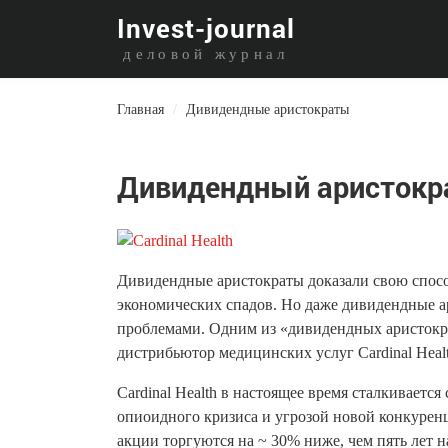
I
nvest-journal
деловой журнал
Главная
/
Дивидендные аристократы
Дивидендный аристократ
Дивидендные аристократы доказали свою спосо
экономических спадов. Но даже дивидендные ар
проблемами. Одним из «дивидендных аристокра
дистрибьютор медицинских услуг Cardinal Heal
Cardinal Health в настоящее время сталкивается
опиоидного кризиса и угрозой новой конкуренц
акции торгуются на ~ 30% ниже, чем пять лет н