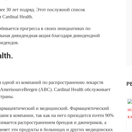
ее 30 лет подряд. Этот послужной список
Cardinal Health.
бивается прогресса в своих инициативах по
тельная дивидендная акция благодаря дивидендной
видендов.
lth.
тся одной из компаний по распространению лекарств
Р
merisourceBergen (ABC). Cardinal Health обслуживает
страны.
фармацевтический и медицинский. Фармацевтический
шим в компании, так как на него приходится почти 90%
имается распространением брендов и дженериков, а
аняет эти продукты в больницах и других медицинских