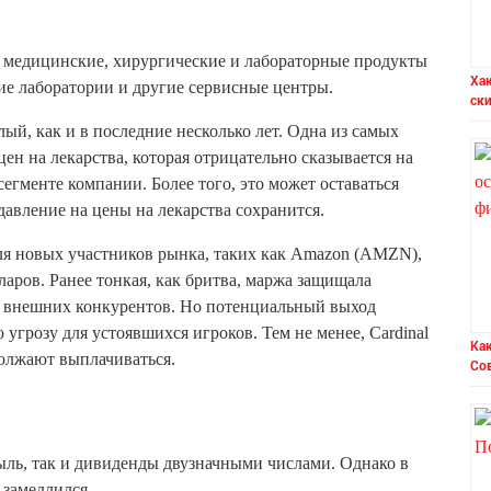
 медицинские, хирургические и лабораторные продукты
Ха
ие лаборатории и другие сервисные центры.
ск
лый, как и в последние несколько лет. Одна из самых
цен на лекарства, которая отрицательно сказывается на
егменте компании. Более того, это может оставаться
давление на цены на лекарства сохранится.
для новых участников рынка, таких как Amazon (AMZN),
лларов. Ранее тонкая, как бритва, маржа защищала
т внешних конкурентов. Но потенциальный выход
угрозу для устоявшихся игроков. Тем не менее, Cardinal
Как
должают выплачиваться.
Со
быль, так и дивиденды двузначными числами. Однако в
 замедлился.