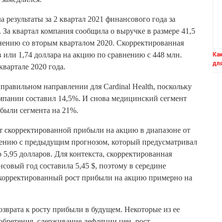
ла результаты за 2 квартал 2021 финансового года за
 За квартал компания сообщила о выручке в размере 41,5
внению со вторым кварталом 2020. Скорректированная
Как
 или 1,74 доллара на акцию по сравнению с 448 млн.
дл
квартале 2020 года.
правильном направлении для Cardinal Health, поскольку
пании составил 14,5%. И снова медицинский сегмент
ибыли сегмента на 21%.
ет скорректированной прибыли на акцию в диапазоне от
внению с предыдущим прогнозом, который предусматривал
 5,95 долларов. Для контекста, скорректированная
нсовый год составила 5,45 $, поэтому в середине
скорректированный рост прибыли на акцию примерно на
озврата к росту прибыли в будущем. Некоторые из ее
обретения, сдерживание дефляции цен, рост