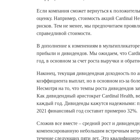
Если компания сможет вернуться к положитель
оценку. Например, стоимость акций Cardinal H
рисков. Тем не менее, мы предпочитаем проявля
справедливой стоимости.
В дополнение к изменениям в мультипликаторе 
прибыли и дивидендов. Мы ожидаем, что Cardin
год, в основном за счет роста выручки и обрат
Наконец, текущая дивидендная доходность по а
коэффициента выплат, но в основном из-за боле
Несмотря на то, что темпы роста дивидендов за
Как дивидендный аристократ Cardinal Health, 
каждый год. Дивиденды кажутся надежными: 
2021 финансовый год составит примерно 32%.
Сложив все вместе – средний рост и дивиден
компенсированную небольшим встречным ветром,
течение следующих пяти лет. Это квалифицирует