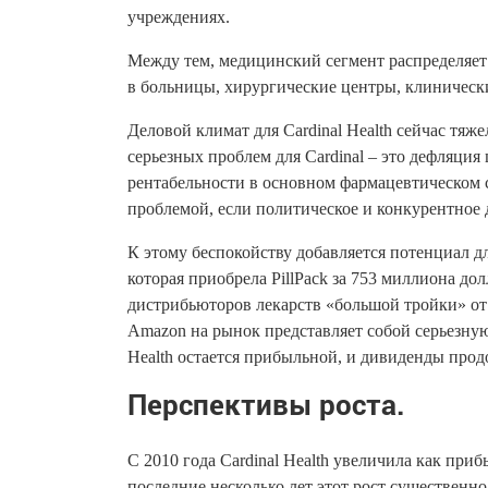
учреждениях.
Между тем, медицинский сегмент распределяет
в больницы, хирургические центры, клиническ
Деловой климат для Cardinal Health сейчас тяже
серьезных проблем для Cardinal – это дефляция 
рентабельности в основном фармацевтическом с
проблемой, если политическое и конкурентное 
К этому беспокойству добавляется потенциал 
которая приобрела PillPack за 753 миллиона до
дистрибьюторов лекарств «большой тройки» о
Amazon на рынок представляет собой серьезную 
Health остается прибыльной, и дивиденды про
Перспективы роста.
С 2010 года Cardinal Health увеличила как при
последние несколько лет этот рост существенно