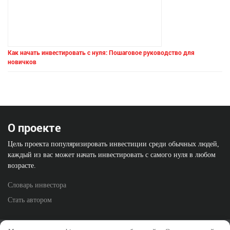
Как начать инвестировать с нуля: Пошаговое руководство для
новичков
О проекте
Цель проекта популяризировать инвестиции среди обычных людей,
каждый из вас может начать инвестировать с самого нуля в любом
возрасте.
Словарь инвестора
Стать автором
Политика конфиденциальности
Отказ от ответственности