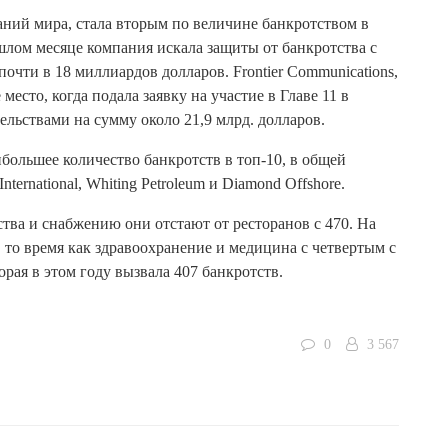
аний мира, стала вторым по величине банкротством в
ошлом месяце компания искала защиты от банкротства с
очти в 18 миллиардов долларов. Frontier Communications,
есто, когда подала заявку на участие в Главе 11 в
тельствами на сумму около 21,9 млрд. долларов.
ольшее количество банкротств в топ-10, в общей
ternational, Whiting Petroleum и Diamond Offshore.
ства и снабжению они отстают от ресторанов с 470. На
в то время как здравоохранение и медицина с четвертым с
орая в этом году вызвала 407 банкротств.
0
3 567