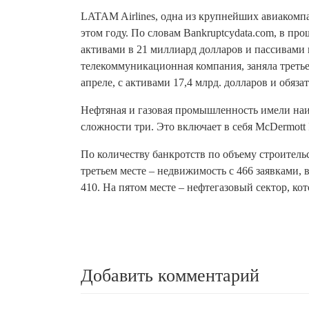
LATAM Airlines, одна из крупнейших авиакомп
этом году. По словам Bankruptcydata.com, в пр
активами в 21 миллиард долларов и пассивами п
телекоммуникационная компания, заняла третье м
апреле, с активами 17,4 млрд. долларов и обяза
Нефтяная и газовая промышленность имели наиб
сложности три. Это включает в себя McDermott In
По количеству банкротств по объему строитель
третьем месте – недвижимость с 466 заявками, 
410. На пятом месте – нефтегазовый сектор, кот
Добавить комментарий