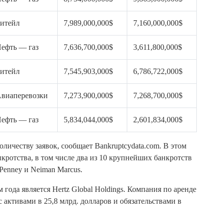
итейл
7,989,000,000$
7,160,000,000$
ефть — газ
7,636,700,000$
3,611,800,000$
итейл
7,545,903,000$
6,786,722,000$
виаперевозки
7,273,900,000$
7,268,700,000$
ефть — газ
5,834,044,000$
2,601,834,000$
оличеству заявок, сообщает Bankruptcydata.com. В этом
нкротства, в том числе два из 10 крупнейших банкротств
 Penney и Neiman Marcus.
года является Hertz Global Holdings. Компания по аренде
с активами в 25,8 млрд. долларов и обязательствами в