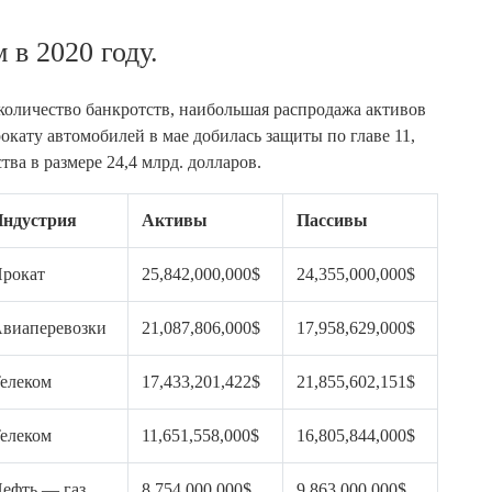
 в 2020 году.
количество банкротств, наибольшая распродажа активов
рокату автомобилей в мае добилась защиты по главе 11,
тва в размере 24,4 млрд. долларов.
ндустрия
Активы
Пассивы
рокат
25,842,000,000$
24,355,000,000$
виаперевозки
21,087,806,000$
17,958,629,000$
елеком
17,433,201,422$
21,855,602,151$
елеком
11,651,558,000$
16,805,844,000$
ефть — газ
8,754,000,000$
9,863,000,000$