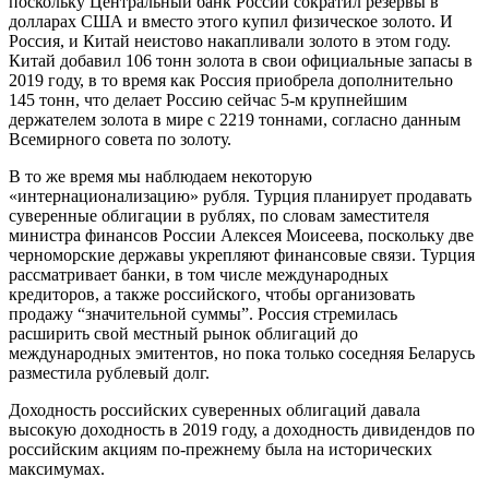
поскольку Центральный банк России сократил резервы в
долларах США и вместо этого купил физическое золото. И
Россия, и Китай неистово накапливали золото в этом году.
Китай добавил 106 тонн золота в свои официальные запасы в
2019 году, в то время как Россия приобрела дополнительно
145 тонн, что делает Россию сейчас 5-м крупнейшим
держателем золота в мире с 2219 тоннами, согласно данным
Всемирного совета по золоту.
В то же время мы наблюдаем некоторую
«интернационализацию» рубля. Турция планирует продавать
суверенные облигации в рублях, по словам заместителя
министра финансов России Алексея Моисеева, поскольку две
черноморские державы укрепляют финансовые связи. Турция
рассматривает банки, в том числе международных
кредиторов, а также российского, чтобы организовать
продажу “значительной суммы”. Россия стремилась
расширить свой местный рынок облигаций до
международных эмитентов, но пока только соседняя Беларусь
разместила рублевый долг.
Доходность российских суверенных облигаций давала
высокую доходность в 2019 году, а доходность дивидендов по
российским акциям по-прежнему была на исторических
максимумах.