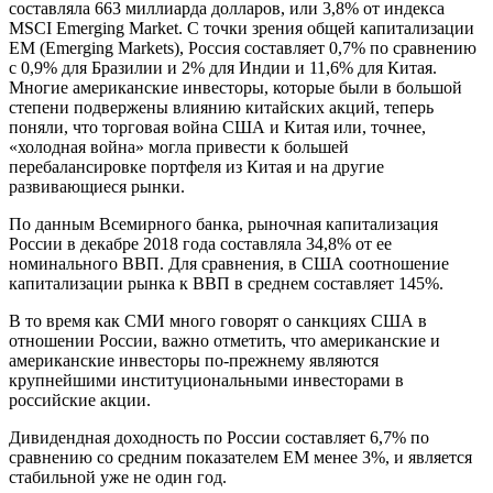
составляла 663 миллиарда долларов, или 3,8% от индекса
MSCI Emerging Market. С точки зрения общей капитализации
EM (Emerging Markets), Россия составляет 0,7% по сравнению
с 0,9% для Бразилии и 2% для Индии и 11,6% для Китая.
Многие американские инвесторы, которые были в большой
степени подвержены влиянию китайских акций, теперь
поняли, что торговая война США и Китая или, точнее,
«холодная война» могла привести к большей
перебалансировке портфеля из Китая и на другие
развивающиеся рынки.
По данным Всемирного банка, рыночная капитализация
России в декабре 2018 года составляла 34,8% от ее
номинального ВВП. Для сравнения, в США соотношение
капитализации рынка к ВВП в среднем составляет 145%.
В то время как СМИ много говорят о санкциях США в
отношении России, важно отметить, что американские и
американские инвесторы по-прежнему являются
крупнейшими институциональными инвесторами в
российские акции.
Дивидендная доходность по России составляет 6,7% по
сравнению со средним показателем EM менее 3%, и является
стабильной уже не один год.