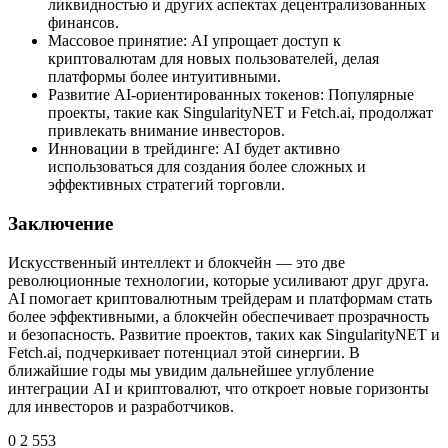
ликвидностью и других аспектах децентрализованных
финансов.
Массовое принятие: AI упрощает доступ к
криптовалютам для новых пользователей, делая
платформы более интуитивными.
Развитие AI-ориентированных токенов: Популярные
проекты, такие как SingularityNET и Fetch.ai, продолжат
привлекать внимание инвесторов.
Инновации в трейдинге: AI будет активно
использоваться для создания более сложных и
эффективных стратегий торговли.
Заключение
Искусственный интеллект и блокчейн — это две
революционные технологии, которые усиливают друг друга.
AI помогает криптовалютным трейдерам и платформам стать
более эффективными, а блокчейн обеспечивает прозрачность
и безопасность. Развитие проектов, таких как SingularityNET и
Fetch.ai, подчеркивает потенциал этой синергии. В
ближайшие годы мы увидим дальнейшее углубление
интеграции AI и криптовалют, что откроет новые горизонты
для инвесторов и разработчиков.
0
2 553