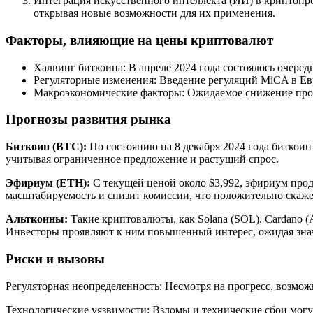
Интеграция искусственного интеллекта (ИИ) в криптопр
открывая новые возможности для их применения.
Факторы, влияющие на цены криптовалют
Халвинг биткоина: В апреле 2024 года состоялось очере
Регуляторные изменения: Введение регуляций MiCA в Е
Макроэкономические факторы: Ожидаемое снижение про
Прогнозы развития рынка
Биткоин (BTC):
По состоянию на 8 декабря 2024 года биткоин 
учитывая ограниченное предложение и растущий спрос.
Эфириум (ETH):
С текущей ценой около $3,992, эфириум прод
масштабируемость и снизит комиссии, что положительно скажет
Альткоины:
Такие криптовалюты, как Solana (SOL), Cardano 
Инвесторы проявляют к ним повышенный интерес, ожидая знач
Риски и вызовы
Регуляторная неопределенность: Несмотря на прогресс, возмож
Технологические уязвимости: Взломы и технические сбои могу