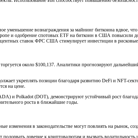
оекты: Использование ИИ способствует повышению безопасност
дное уменьшение вознаграждения за майнинг биткоина вдвое, чт
вропе и одобрение спотовых ETF на биткоин в США повысили до
центных ставок ФРС США стимулирует инвестиции в рисковые 
торгуется около $100,137. Аналитики прогнозируют дальнейший 
олжает укреплять позиции благодаря развитию DeFi и NFT-сектор
ся на цене.
(ADA) и Polkadot (DOT), демонстрируют устойчивый рост благод
ительного роста в ближайшие годы.
ные изменения в законодательстве могут повлиять на рынок, соз
т подорвать доверие к криптовалютам и вызвать волатильность 