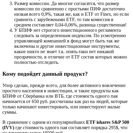
Размер комиссии. Да многие согласятся, что размер
комиссии по сравнению с простыми ПИФ достаточно
низкая всего 0,9%, такая же, как и ETF от Finex, но если
сравнить с зарубежными ETF, то там комиссия в
среднем составляет 0,04-0,06%, разница существенная!
У БПИФ нет строгого инвестиционного регламента
следовать за определенным индексом. По усмотрению
управляющей компанией в фонд могут быть так же
включены и другие инвестиционные инструменты,
какие никто не знает т.к. опять-таки нет никакой
прозрачности, в отличие от ETF состав которых можно
полностью отследить.
Кому подойдет данный продукт?
Упор сделан, прежде всего, для более активного вовлечение
простого населения в инвестиции, и такие продукты как
БПИФ от Сбербанка или ВТБ, где стоимость одного пая
начинается от 650 руб. рассчитаны как раз на людей, которые
только начинают инвестировать, или инвестируют малые
суммы.
В сравнение с одним из популярнейших
ETF ishares S&P 500
(IVV)
где стоимость одного пая составляет порядка 295$, что
по текущему курсу 19500 руб.