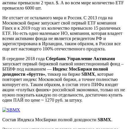
активы превысили 2 трил. $. А во всем мире количество ETF
превысило 6000 шт.
Не отстает от остального мира и Россия. C 2013 года на
Московской бирже запускает свой первый ETF компания
Finex и к 2019 году их количество превысило 15 различных
ETF. Но есть одно маленькое НО, компания, которая владеет
всеми активами фонда не является резидентом РФ и
зарегистрирована в Ирландии, таким образом, в России все
еще нет настоящего 100% отечественного продукта.
В середине 2018 года
Сбербанк Управление Активами
запускает первый биржевой паевой инвестиционный фонд –
БПИФ под названием —
Индекс МосБиржи полной
доходности «брутто»
, тиккер на бирже
SBMX
, которые
повторяет индекс Московской биржи, а точнее полностью
копирует его. Таким образом, в состав этого ПИФа входят
акции «голубых фишек» российской экономики, только их не
нужно покупать каждую по отдельности, достаточно купить
один ПАЙ по цене ~ 1270 руб. за штуку.
Состав Индекса МосБиржи полной доходности
SBMX
.