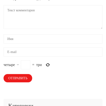
четыре
−
=
три
Категории