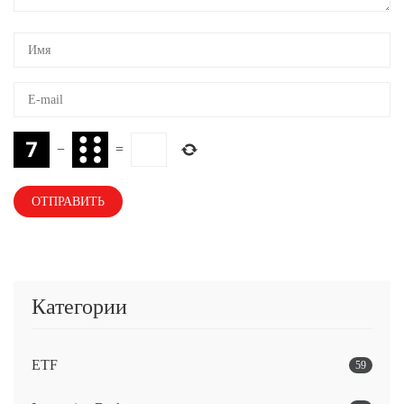
−
=
Категории
ETF
59