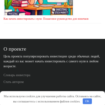
Как начать инвестировать с нуля: Пошаговое руководство для новичков
О проекте
Цель проекта популяризировать инвестиции среди обычных людей,
каждый из вас может начать инвестировать с самого нуля в любом
возрасте.
Словарь инвестора
Стать автором
Политика конфиденциальности
Отказ от ответственности
Мы используем cookies для улучшения работы сайта. Оставаясь на сайте,
вы соглашаетесь с использованием файлов cookies.
OK
Правила перепечатки