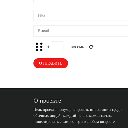
+
=
восемь
О проекте
Цель проекта популяризировать инвестиции среди
обычных людей, каждый из вас может начать
инвестировать с самого нуля в любом возрасте.