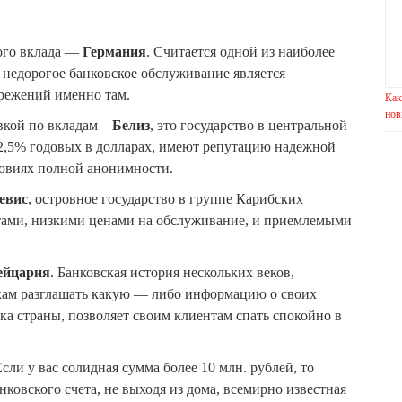
кого вклада —
Германия
. Считается одной из наиболее
 недорогое банковское обслуживание является
режений именно там.
Как
нов
вкой по вкладам –
Белиз
, это государство в центральной
2,5% годовых в долларах, имеют репутацию надежной
ловиях полной анонимности.
евис
, островное государство в группе Карибских
тами, низкими ценами на обслуживание, и приемлемыми
йцария
. Банковская история нескольких веков,
ам разглашать какую — либо информацию о своих
ка страны, позволяет своим клиентам спать спокойно в
Если у вас солидная сумма более 10 млн. рублей, то
нковского счета, не выходя из дома, всемирно известная