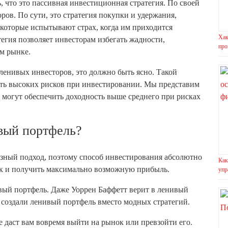
, что это пассивная инвестиционная стратегия. По своей
ров. По сути, это стратегия покупки и удержания,
, которые испытывают страх, когда им приходится
Хак
егия позволяет инвесторам избегать жадности,
про
м рынке.
ленивых инвесторов, это должно быть ясно. Такой
жать высоких рисков при инвестировании. Мы представим
 могут обеспечить доходность выше среднего при рисках
вый портфель?
азный подход, поэтому способ инвестирования абсолютно
Как
ок и получить максимально возможную прибыль.
упр
ивый портфель. Даже Уоррен Баффетт верит в ленивый
создали ленивый портфель вместо модных стратегий.
 даст вам вовремя выйти на рынок или превзойти его.