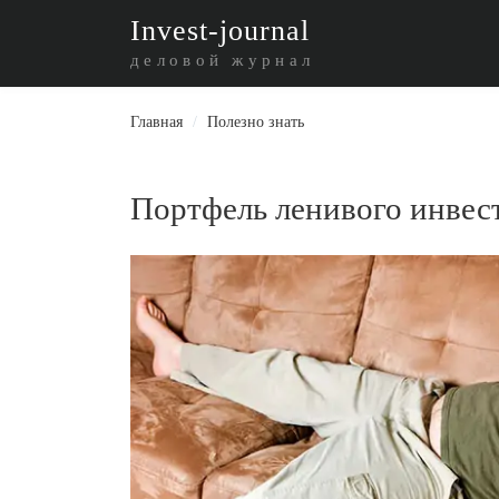
I
nvest-journal
деловой журнал
Главная
/
Полезно знать
Портфель ленивого инвес