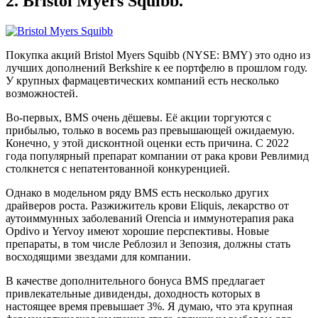
2. Bristol Myers Squibb.
Покупка акций Bristol Myers Squibb (NYSE: BMY) это одно из
лучших дополнений Berkshire к ее портфелю в прошлом году.
У крупных фармацевтических компаний есть несколько
возможностей.
Во-первых, BMS очень дёшевы. Её акции торгуются с
прибылью, только в восемь раз превышающей ожидаемую.
Конечно, у этой дисконтной оценки есть причина. С 2022
года популярный препарат компании от рака крови Ревлимид
столкнется с непатентованной конкуренцией.
Однако в модельном ряду BMS есть несколько других
драйверов роста. Разжижитель крови Eliquis, лекарство от
аутоиммунных заболеваний Orencia и иммунотерапия рака
Opdivo и Yervoy имеют хорошие перспективы. Новые
препараты, в том числе Реблозил и Зепозия, должны стать
восходящими звездами для компании.
В качестве дополнительного бонуса BMS предлагает
привлекательные дивиденды, доходность которых в
настоящее время превышает 3%. Я думаю, что эта крупная