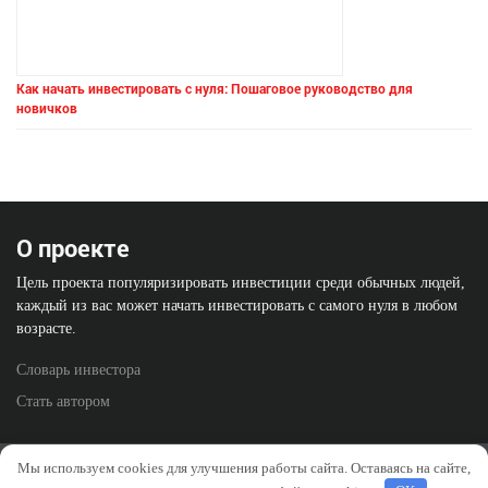
Как начать инвестировать с нуля: Пошаговое руководство для
новичков
О проекте
Цель проекта популяризировать инвестиции среди обычных людей,
каждый из вас может начать инвестировать с самого нуля в любом
возрасте.
Словарь инвестора
Стать автором
Политика конфиденциальности
Отказ от ответственности
Мы используем cookies для улучшения работы сайта. Оставаясь на сайте,