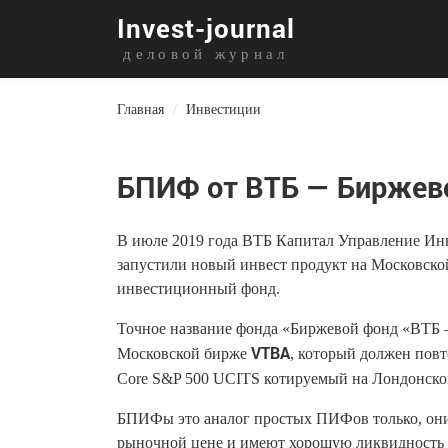
I
nvest-journal
деловой журнал
Главная
/
Инвестиции
БПИФ от ВТБ — Биржево
В июле 2019 года ВТБ Капитал Управление Инв
запустили новый инвест продукт на Московск
инвестиционный фонд.
Точное название фонда «Биржевой фонд «ВТБ 
VTBA
Московской бирже
, который должен повт
Core S&P 500 UCITS котируемый на Лондонск
БПИФы это аналог простых ПИФов только, они
рыночной цене и имеют хорошую ликвидность т.