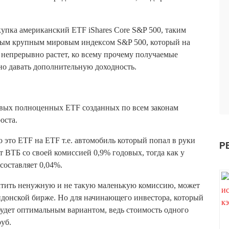
пка американский ETF iShares Core S&P 500, таким
амым крупным мировым индексом S&P 500, который на
непрерывно растет, ко всему прочему получаемые
но давать дополнительную доходность.
ервых полноценных ETF созданных по всем законам
оста.
то это ETF на ETF т.е. автомобиль который попал в руки
Р
т ВТБ со своей комиссией 0,9% годовых, тогда как у
составляет 0,04%.
латить ненужную и не такую маленькую комиссию, может
донской бирже. Но для начинающего инвестора, который
будет оптимальным вариантом, ведь стоимость одного
уб.