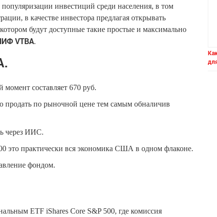
я популяризации инвестиций среди населения, в том
ации, в качестве инвестора предлагая открывать
отором будут доступные такие простые и максимально
ПИФ VTBA
.
Как
A.
дл
й момент составляет 670 руб.
о продать по рыночной цене тем самым обналичив
ь через ИИС.
0 это практически вся экономика США в одном флаконе.
авление фондом.
альным ETF iShares Core S&P 500, где комиссия