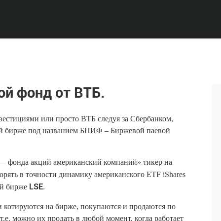
й фонд от ВТБ.
естициями или просто ВТБ следуя за Сбербанком,
ой бирже под названием БПИФ – Биржевой паевой
— фонда акций американский компаний» тикер на
орять в точности динамику американского ETF iShares
LSE
ой бирже
.
 котируются на бирже, покупаются и продаются по
е. можно их продать в любой момент, когда работает