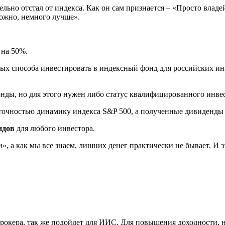
ельно отстал от индекса. Как он сам признается – «Просто влад
можно, немного лучше».
 на 50%.
ых способа инвестировать в индексный фонд для российских ин
ы, но для этого нужен либо статус квалифицированного инвестор
точностью динамику индекса S&P 500, а полученные дивиденды 
ндов
для любого инвестора.
, а как мы все знаем, лишних денег практически не бывает. И 
рокера, так же подойдет для ИИС. Для повышения доходности, не