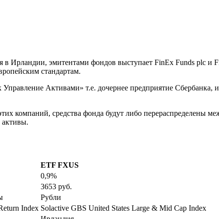
 в Ирландии, эмитентами фондов выступает FinEx Funds plc и Fi
европейским стандартам.
правление Активами» т.е. дочернее предприятие Сбербанка, и 
этих компаний, средства фонда будут либо перераспределены ме
 активы.
ETF FXUS
0,9%
3653 руб.
ы
Рубли
Return Index
Solactive GBS United States Large & Mid Cap Index
Ирландия