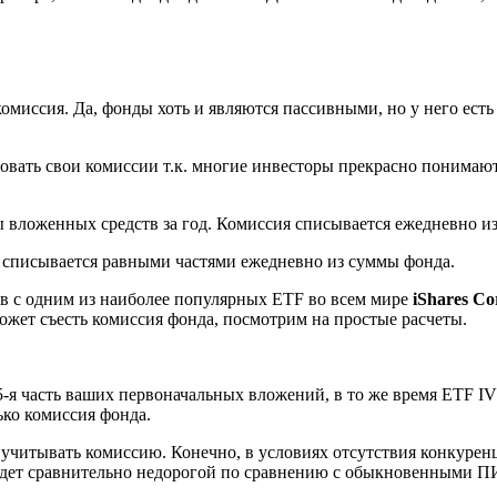
комиссия. Да, фонды хоть и являются пассивными, но у него ест
ать свои комиссии т.к. многие инвесторы прекрасно понимают,
 вложенных средств за год. Комиссия списывается ежедневно и
е списывается равными частями ежедневно из суммы фонда.
ов с одним из наиболее популярных ETF во всем мире
iShares C
ожет съесть комиссия фонда, посмотрим на простые расчеты.
5-я часть ваших первоначальных вложений, в то же время ETF IV
лько комиссия фонда.
читывать комиссию. Конечно, в условиях отсутствия конкуренц
удет сравнительно недорогой по сравнению с обыкновенными П