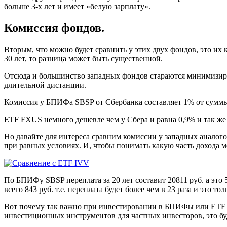
больше 3-х лет и имеет «белую зарплату».
Комиссия фондов.
Вторым, что можно будет сравнить у этих двух фондов, это их 
30 лет, то разница может быть существенной.
Отсюда и большинство западных фондов стараются минимизиров
длительной дистанции.
Комиссия у БПИФа SBSP от Сбербанка составляет 1% от суммы
ETF FXUS немного дешевле чем у Сбера и равна 0,9% и так ж
Но давайте для интереса сравним комиссии у западных аналог
при равных условиях. И, чтобы понимать какую часть дохода м
По БПИФу SBSP переплата за 20 лет составит 20811 руб. а это 
всего 843 руб. т.е. переплата будет более чем в 23 раза и это то
Вот почему так важно при инвестировании в БПИФы или ETF у
инвестиционных инструментов для частных инвесторов, это б