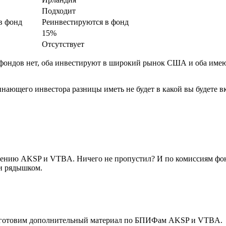
Подходит
в фонд
Реинвестируются в фонд
15%
Отсутствует
 фондов нет, оба инвестируют в широкий рынок США и оба име
инающего инвестора разницы иметь не будет в какой вы будете в
нению AKSP и VTBA. Ничего не пропустил? И по комиссиям фон
ли рядышком.
одготовим дополнительный материал по БПИФам AKSP и VTBA.