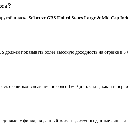
кса?
 другой индекс
Solactive GBS United States Large & Mid Cap In
US
должен показывать более высокую доходность на отрезке в 5 л
Index с ошибкой слежения не более 1%. Дивиденды, как и в перв
ь динамику фонда, на данный момент доступны данные лишь за 1