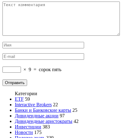
×
9
=
сорок пять
Категории
ETF
59
Interactive Brokers
22
Банки и Банковские карты
25
Дивидендные акции
97
Дивидендные аристократы
42
Инвестиции
383
Новости
175
Полезно знать
339