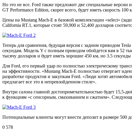
Но это не все. Ford также предложит две специальные версии 
GT Performance Edition, скорее всего, будет иметь скорость 100
Цены на Mustang Mach-E в базовой комплектации «select» (задни
California RT.1, которые стоят 59,900 и 52,400 долларов соответ
Теперь для сравнения, будущая версия с задним приводом Tesla
секундам. Модель Y с полным приводом обойдется вам в 52 тысяч
тысячу долларов и будет иметь хорошие 450 км, но 3.5 секунды
Для Ford, его первый удар по полностью электрическому трансп
на эффективности. «Mustang Mach-E полностью отвергает идею
разработке продуктов и закупкам Ford. «Люди хотят автомобил
предлагает все это в непревзойденном стиле».
Внутри салона главной достопримечательностью будет 15,5-дю
к функциям «с сенсорным, смахиванием и сжатием». Следующ
Потенциальные клиенты могут внести депозит в размере 500 до
0
578