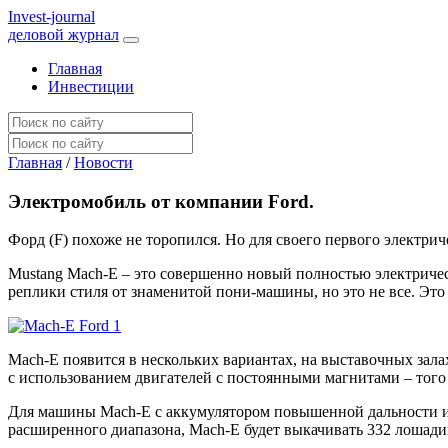
I
nvest-journal
деловой журнал
Главная
Инвестиции
Главная
/
Новости
Электромобиль от компании Ford.
Форд (F) похоже не торопился. Но для своего первого электрич
Mustang Mach-E – это совершенно новый полностью электрически
реплики стиля от знаменитой пони-машины, но это не все. Это н
Mach-E появится в нескольких вариантах, на выставочных зал
с использованием двигателей с постоянными магнитами – того
Для машины Mach-E с аккумулятором повышенной дальности и
расширенного диапазона, Mach-E будет выкачивать 332 лошад