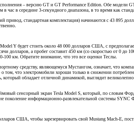
исполнения – версию GT и GT Performance Edition. Обе модели 
 км в час в середине 3-секундного диапазона, в то время как ста
й привод, стандартная комплектация) начинаются с 43 895 долларо
ственно.
 Model Y будет стоить около 48 000 долларов США, с предполага
и долларов, а пробег составит 450 км (со скоростью от 0 до 100
 0-100 км. Обратите внимание, что это все оценки Теслы.
ортному средству, являющемуся Мустангом, означает, что компан
 о том, что электромобили хороши только в снижении потреблен
ь, который обладает отличной динамикой, выглядит великолепно
ймовый сенсорный экран Tesla Model S, который, по словам Фор
ие поколение информационно-развлекательной системы SYNC Ф
лларов США, чтобы зарезервировать свой Mustang Mach-E, поста