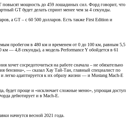
GT повысят мощность до 459 лошадиных сил. Форд говорит, что
ндартный GT будет делать спринт менее чем за 4 секунды.
в, а GT – с 60 500 долларов. Есть также First Edition и
емым пробегом в 480 км и временем от 0 до 100 км, равным 5,5
 км — 4,8 секунды), а модель Performance Y обойдется в 61
ия хочет сосредоточиться на работе сначала – не обязательно
ия бензина», — сказал Хау Тай-Тан, главный специалист по
 и легко адаптируется к их образу жизни — и Mustang Mach-E
да, будет проще и «исключает сложные меню», упрощая доступ
орда дебютирует и в Mach-E.
вки начнутся весной 2021 года.