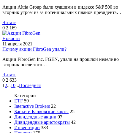
Акции Altria Group были худшими в индексе S&P 500 во
вторник утром из-за потенциальных планов президента…
Читать
0
2 169
Новости
11 апреля 2021
Почему акции FibroGen упали?
Акции FibroGen Inc. FGEN, упали на прошлой неделе во
вторник после того…
Читать
0
2 633
1
2
...
10
...
Последняя
Категории
ETF
59
Interactive Brokers
22
Банки и Банковские карты
25
Дивидендные акции
97
Дивидендные аристократы
42
Инвестиции
383
Новости
175