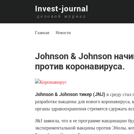
I
nvest-journal
деловой журнал
Главная
/
Новости
Johnson & Johnson нач
против коронавируса.
Johnson & Johnson тикер (JNJ)
в среду стал
разработке вакцины для нового коронавируса, к
органы здравоохранения стремятся сдержать в
J&J заявила, что в ее программе вакцинации буд
экспериментальной вакцины против Эболы, кот