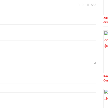
0
532
Ха
ск
Как
Со