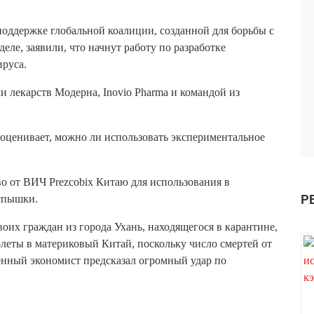
оддержке глобальной коалиции, созданной для борьбы с
ле, заявили, что начнут работу по разработке
руса.
и лекарств Модерна, Inovio Pharma и командой из
о оценивает, можно ли использовать экспериментальное
во от ВИЧ Prezcobix Китаю для использования в
Р
вспышки.
их граждан из города Ухань, находящегося в карантине,
полеты в материковый Китай, поскольку число смертей от
венный экономист предсказал огромный удар по