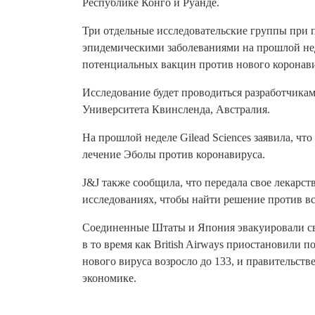
Республике Конго и Руанде.
Три отдельные исследовательские группы при п
эпидемическими заболеваниями на прошлой неде
потенциальных вакцин против нового коронави
Исследование будет проводиться разработчикам
Университета Квинсленда, Австралия.
На прошлой неделе Gilead Sciences заявила, чт
лечение Эболы против коронавируса.
J&J также сообщила, что передала свое лекарст
исследованиях, чтобы найти решение против 
Соединенные Штаты и Япония эвакуировали сво
в то время как British Airways приостановили 
нового вируса возросло до 133, и правительст
экономике.