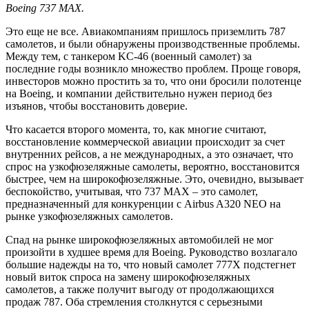
Boeing 737 MAX.
Это еще не все. Авиакомпаниям пришлось приземлить 787
самолетов, и были обнаружены производственные проблемы.
Между тем, с танкером KC-46 (военный самолет) за
последние годы возникло множество проблем. Проще говоря,
инвесторов можно простить за то, что они бросили полотенце
на Boeing, и компании действительно нужен период без
изъянов, чтобы восстановить доверие.
Что касается второго момента, то, как многие считают,
восстановление коммерческой авиации происходит за счет
внутренних рейсов, а не международных, а это означает, что
спрос на узкофюзеляжные самолеты, вероятно, восстановится
быстрее, чем на широкофюзеляжные. Это, очевидно, вызывает
беспокойство, учитывая, что 737 MAX – это самолет,
предназначенный для конкуренции с Airbus A320 NEO на
рынке узкофюзеляжных самолетов.
Спад на рынке широкофюзеляжных автомобилей не мог
произойти в худшее время для Boeing. Руководство возлагало
большие надежды на то, что новый самолет 777X подстегнет
новый виток спроса на замену широкофюзеляжных
самолетов, а также получит выгоду от продолжающихся
продаж 787. Оба стремления столкнутся с серьезными