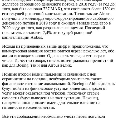
долларов свободного денежного потока в 2018 году (за год до
того, как был основан 737 MAX), что составляет более 15% от
его текущей рыночной капитализации. Точно так же Airbus
получил 3,5 миллиарда евро скорректированного свободного
денежного потока в 2019 году и ожидал 4 миллиарда евро в
2020 году до того, как разразилась пандемия. Последний
показатель составляет 7,4% от текущей рыночной
капитализации Airbus.
Исходя из приведенных выше цифр и предположения, что
коммерческая авиация восстановится через несколько лет, обе
акции выглядят хорошо. Однако есть числа, и есть вера в
числа. И, честно говоря, список потенциальных препятствий
как для Boeing, так и для Airbus велик.
Помимо второй волны пандемии и связанных с ней
ограничений на поездки, необходимо учитывать также
финансовое состояние авиакомпаний. Boeing и Airbus должны
будут пойти на финансовые уступки клиентам, а доход от
услуг может оказаться под угрозой, поскольку старые
самолеты будут выведены из эксплуатации. Наконец,
пандемия вполне может иметь длительное влияние на
готовность населения летать.
Все эти соображения необходимо учесть перед покупкой