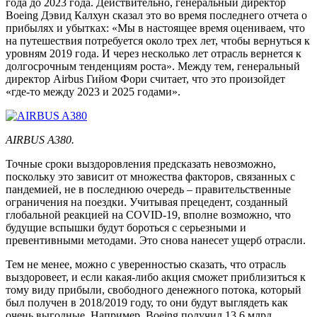
года до 2023 года. Действительно, генеральный директор
Boeing Дэвид Калхун сказал это во время последнего отчета о
прибылях и убытках: «Мы в настоящее время оцениваем, что
на путешествия потребуется около трех лет, чтобы вернуться к
уровням 2019 года. И через несколько лет отрасль вернется к
долгосрочным тенденциям роста». Между тем, генеральный
директор Airbus Гийом Фори считает, что это произойдет
«где-то между 2023 и 2025 годами».
AIRBUS A380.
Точные сроки выздоровления предсказать невозможно,
поскольку это зависит от множества факторов, связанных с
пандемией, не в последнюю очередь – правительственные
ограничения на поездки. Учитывая прецедент, созданный
глобальной реакцией на COVID-19, вполне возможно, что
будущие вспышки будут бороться с серьезными и
превентивными методами. Это снова нанесет ущерб отрасли.
Тем не менее, можно с уверенностью сказать, что отрасль
выздоровеет, и если какая-либо акция сможет приблизиться к
тому виду прибыли, свободного денежного потока, который
был получен в 2018/2019 году, то они будут выглядеть как
очень выгодные. Например, Boeing получил 13,6 млрд.