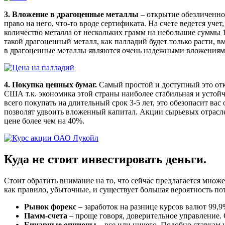
3. Вложение в драгоценные металлы
– открытие обезличенно
право на него, что-то вроде сертификата. На счете ведется уч
количество металла от нескольких грамм на небольшие суммы 1
такой драгоценный металл, как палладий будет только расти, в
в драгоценные металлы являются очень надежными вложениям
4. Покупка ценных бумаг.
Самый простой и доступный это отк
США т.к. экономика этой страны наиболее стабильная и устой
всего покупать на длительный срок 3-5 лет, это обезопасит в
позволят удвоить вложенный капитал. Акции сырьевых отрасле
цене более чем на 40%.
Куда не стоит инвестировать деньги.
Стоит обратить внимание на то, что сейчас предлагается множе
как правило, убыточные, и существует большая вероятность по
Рынок форекс
– заработок на разнице курсов валют 99,9
Памм-счета
– проще говоря, доверительное управление. 
Бинарные опционы
– все или ничего. Подобно ставкам 