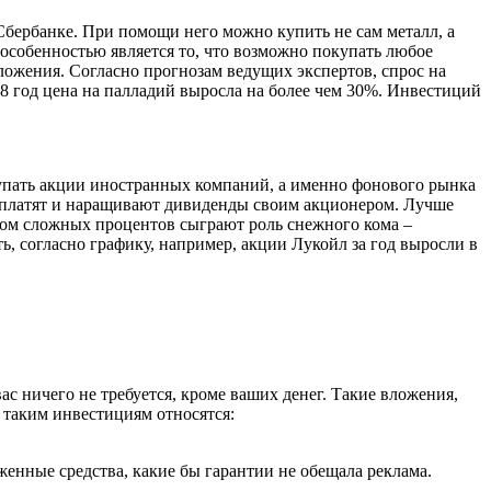
Сбербанке. При помощи него можно купить не сам металл, а
й особенностью является то, что возможно покупать любое
ложения. Согласно прогнозам ведущих экспертов, спрос на
18 год цена на палладий выросла на более чем 30%. Инвестиций
упать акции иностранных компаний, а именно фонового рынка
о платят и наращивают дивиденды своим акционером. Лучше
етом сложных процентов сыграют роль снежного кома –
 согласно графику, например, акции Лукойл за год выросли в
ас ничего не требуется, кроме ваших денег. Такие вложения,
 таким инвестициям относятся:
женные средства, какие бы гарантии не обещала реклама.