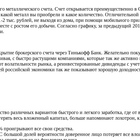
го металлического счета. Счет открывается преимущественно в 
ет, какой металл вы приобрели и какое количество. Отличительно
-2 тыс. рублей, не выходя из дома, при помощи мобильного при
месте с ростом его добычи. Согласно графику, за предыдущий 20
и.
рытие брокерского счета через Тинькофф Банк. Желательно пок
чивая, с быстро растущими компаниями, которые так же активн
ас от волатильности рынка, а реинвестированные дивиденды с уч
й российской экономики так же показывают хорошую доходность,
ство различных вариантов быстрого и легкого заработка, где от в
терять весь вложенный капитал, больше напоминают лохотрон, к
% проигрывают все свои средства.
С большой долей вероятности доверенное лицо потеряет все вло
на спорт, только на фондовом рынке.