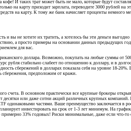
а кофе! И таких трат может быть не мало, которые будут составл
олько на карту приходит зарплата, переводите 3000 рублей на эт
едств на карту. К тому же банк начисляет проценты немного ме
ть и вы не хотите их тратить, а хотелось бы эти деньги выгодн
ействию, а просто примеры на основании данных предыдущих го
риемлем для вас.
иканского доллара. Возможно, покупать на любые суммы от 500
урс рубля стабильно слабеет по отношению к доллару, и в долгос
одность сбережений в долларах показала себя на уровне 18-20%.
ь сбережения, предположим от кражи.
ого счета. В основном практически все крупные брокеры открываю
ит десятки или даже сотни акций различных крупных компаний. Н
ETF одинаковыми частями. Ваше преимущество заключается в рост
планирует инвестировать на срок от 1-3 лет минимум. На графи
о примерно 33% годовых! Риски минимальные, даже если что-то 