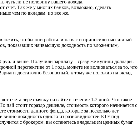
ять чуть ли не половину вашего дохода.
от счет. Так же у многих банков, возможно, сделать
ньше чем по вкладам, но все же.
о вложить, чтобы они работали на вас и приносили пассивный
дов, показавших наивысшую доходность по вложениям,
 руб. и выше. Получили зарплату – сразу же купили доллары.
рочной перспективе от 1 года, можете не волноваться за то, что
 Вариант достаточно безопасный, к тому же положив на вклад
т счета через заявку на сайте в течение 1-2 дней. Что такое
о пай стоит гораздо дешевле, стоимость которого начинается с
е стоимости данного фонда, которые за несколько лет
ке видно доходность одного из разновидностей ETF под
случится с брокером, вы останетесь владельцем ценных бумаг