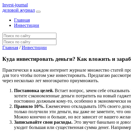
I
nvest-journal
деловой журнал
Главная
Инвестиции
Главная
/
Инвестиции
Куда инвестировать деньги? Как вложить и зараб
Практически в каждом интернет журнале множество статей про т
для того чтобы потом уже инвестировать. Предлагаю рассмотре
через несколько лет многократно приумножить.
Постановка целей.
Встает вопрос, зачем себе отказывать
хотите сэкономленные деньги потратить на новый гаджет 
постоянно должным кому-то, особенно в экономически не
Правило 10%.
Ежемесячно откладывать 10% своего дохода,
только получили эти деньги, вы даже не заметите, что он
Можно конечно и больше, но все зависит от вашего жела
Записывайте свои расходы.
Это звучит банально и довол
уходит большая или существенная сумма денег. Например, п