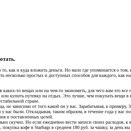
отать.
о, как и куда вложить деньги. Но мало где упоминается о том, к
ть несколько простых и доступных способов для каждого, как на
 в каких-то вещах или на чем-то экономить, для чего вам это вс
или купить путевку на отдых. Это лучше, чем покупать вещи в 
стабильной стране.
 не зависимо от того какой он у вас. Зарабатывая, к примеру, 3
и у вас были. Откладывая, таким образом, в течение года у вас п
ния и поставленных целей.
ьно скучно. Но если ежедневно вести записи своих расходов, к
окупка кофе в Starbags в среднем 180 руб. за чашку, за день вы