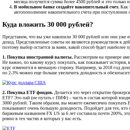
месяца получится сумма более 4500 рублей и это только н
В мобильном банке создайте накопительный счет.
Как т
автопополнение накопительного счета при поступлении ср
Куда вложить 30 000 рублей?
Представим, что вы уже накопили 30 000 рублей или они уже ес
доход. Представленные советы не являются руководством к д
поэтому выбор остается за вами, какой способ будет наиболее п
1. Покупка иностранной валюты.
Рассмотрим на примере амер
Не важно, по какому курсу покупать, как показывает история, к
курс изменится в меньшую сторону. Например, за 2018 год дох
по 2-3% можно еще больше увеличить доходность и обезопасит
2. Покупка ETF фондов.
Делается это через открытие брокерск
ETF? Это пай (не путать с ПИФ) – часть в состав которой вход
3000 рублей. Таким образом, вы можете ежемесячно покупать 
показывают очень большую доходность. Подойдет для тех, кто 
биржевым названием FX US за 6 лет составила почти 200%, эт
ровно в тех частях в которых у вас есть.