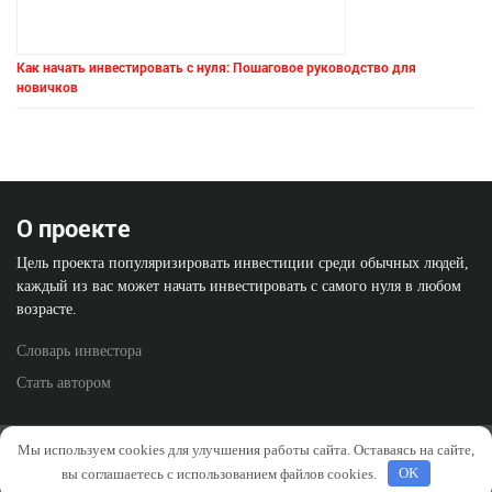
Как начать инвестировать с нуля: Пошаговое руководство для
новичков
О проекте
Цель проекта популяризировать инвестиции среди обычных людей,
каждый из вас может начать инвестировать с самого нуля в любом
возрасте.
Словарь инвестора
Стать автором
Политика конфиденциальности
Отказ от ответственности
Мы используем cookies для улучшения работы сайта. Оставаясь на сайте,
вы соглашаетесь с использованием файлов cookies.
OK
Правила перепечатки