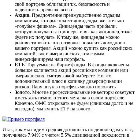
свой портфель облигации т.к. безопасность и
надежность превыше всего.
Акции.
Предпочтение преимущественно отдадим
компаниям, которые платят дивиденды, желательно
«голубым фишкам». Дивиденды часть прибыли,
которую получают акционеры и вы как акционер, тоже
будете их получать. К тому же, дивиденды можно
реинвестировать, что позволит повысить доходность
вашего портфеля. Акций можно купить как российских
компаний, так и американских, тем самым
диверсифицируем наш портфель.
ETF.
Торгуемые на бирже фонды. В фонды включены
большое количество акций российских компаний или
американских, смотря какой выберете. Но это
дополнительный плюс в копилку диверсификации
рисков. Пару штук в портфель можно положить.
Золото.
Многие профессиональные инвесторы советуют
иметь хоть немного этого металла в своем портфеле.
Конечно, ОМС открывать не будем (слишком долго и не
выгодно), мы купить ETF на золото.
Итак, как мы видим средняя доходность по дивидендам у нас,
получилась 7,94% с учетом 5,5% дивидендной доходности в