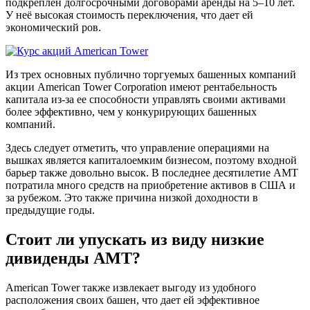
подкреплен долгосрочными договорами аренды на 5–10 лет.
У неё высокая стоимость переключения, что дает ей
экономический ров.
Из трех основных публично торгуемых башенных компаний
акции American Tower Corporation имеют рентабельность
капитала из-за ее способности управлять своими активами
более эффективно, чем у конкурирующих башенных
компаний.
Здесь следует отметить, что управление операциями на
вышках является капиталоемким бизнесом, поэтому входной
барьер также довольно высок. В последнее десятилетие AMT
потратила много средств на приобретение активов в США и
за рубежом. Это также причина низкой доходности в
предыдущие годы.
Стоит ли упускать из виду низкие
дивиденды AMT?
American Tower также извлекает выгоду из удобного
расположения своих башен, что дает ей эффективное