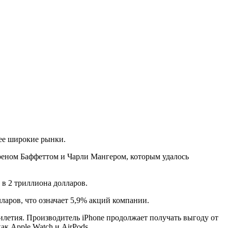
лее широкие рынки.
реном Баффеттом и Чарли Мангером, которым удалось
 в 2 триллиона долларов.
ларов, что означает 5,9% акций компании.
тилетия. Производитель iPhone продолжает получать выгоду от
к Apple Watch и AirPods.