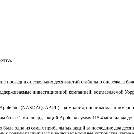
етта.
ние последних нескольких десятилетий стабильно опережала бо
поддерживаемые инвестиционной компанией, возглавляемой Уор
ях Apple Inc. (NASDAQ: AAPL) – компания, оцениваемая примерно
гим более 1 миллиарда акций Apple на сумму 115,4 миллиарда дол
это была одна из самых прибыльных акций за последние два деся
й с годами расширился и включает носимые устройства, такие ка