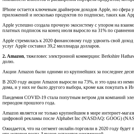
IPhone остается ключевым драйвером доходов Apple, но сфера 
приложений и несколько продуктов по подписке, таких как Appl
Apple успешно создала прочную экосистему с упором на взаимод
платных подписок на конец июля выросло на 31% по сравнени
Apple стремилась к 2020 финансовому году удвоить свой доход 
услуг Apple составил 39,2 миллиарда долларов.
2. Amazon
, тяжеловес электронной коммерции: Berkshire Hath
долю.
Акции Amazon были одними из крупнейших за последнее десяти
В 2020 году акции Amazon выросли на 73%, и это одна из нем
дома, и у них не было другого выбора, кроме как покупать в 
Пандемия COVID-19 стала попутным ветром для компаний элек
периодом прошлого года.
Amazon является не только крупнейшим в мире интернет-магаз
цифровой рекламы после Alphabet Inc (NASDAQ: GOOG) (NA
Ожидается, что на сегмент онлайн-торговли в 2020 году будет 
что история роста Amazon останется неизменной.