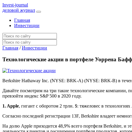
I
nvest-journal
деловой журнал
Главная
Инвестиции
Главная
/
Инвестиции
Технологические акции в портфеле Уоррена Бафф
Berkshire Hathaway Inc. (NYSE: BRK-A) (NYSE: BRK-B) в тече
Давайте посмотрим на три такие технологические компании, 
превзойти индекс S&P 500 в 2020 году.
1. Apple
, гигант с оборотом 2 трлн. $: тяжеловес в технологи
Согласно последней регистрации 13F, Berkshire владеет немно
На долю Apple приходится 48,9% всего портфеля Berkshire, и 
лояльности клиентов и расширения портфеля продуктов, которы