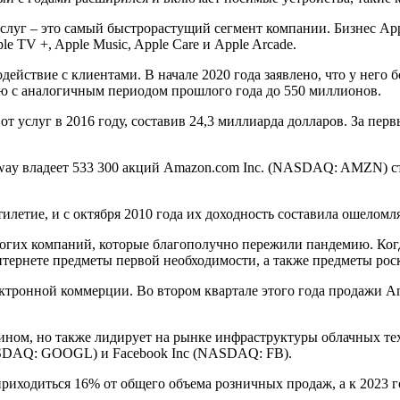
услуг – это самый быстрорастущий сегмент компании. Бизнес App
e TV +, Apple Music, Apple Care и Apple Arcade.
ействие с клиентами. В начале 2020 года заявлено, что у него 
ю с аналогичным периодом прошлого года до 550 миллионов.
от услуг в 2016 году, составив 24,3 миллиарда долларов. За пе
away владеет 533 300 акций Amazon.com Inc. (NASDAQ: AMZN) ст
летие, и с октября 2010 года их доходность составила ошелом
ногих компаний, которые благополучно пережили пандемию. Ког
Интернете предметы первой необходимости, а также предметы рос
тронной коммерции. Во втором квартале этого года продажи A
ином, но также лидирует на рынке инфраструктуры облачных те
SDAQ: GOOGL) и Facebook Inc (NASDAQ: FB).
приходиться 16% от общего объема розничных продаж, а к 2023 год