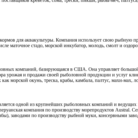
оставщиков креветок, сома, трески, пикши, рыбы-меч, палтуса,
е кормов для аквакультуры. Компания использует свою рыбную п
исле маточное стадо, морской инкубатор, молодь, смолт и оздор
ыболовных компаний, базирующаяся в США. Она управляет больш
ра урожая и продажи своей рыболовной продукции и услуг клие
к морской окунь, треска, крабы, камбала, палтус, махи-мах, лос
 является одной из крупнейших рыболовных компаний и ведущих
еруанская компания по производству морепродуктов Austral. Сег
рыбы), заводами по производству рыбной муки, консервными за