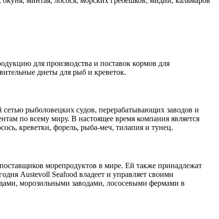
 окуня, минтая, лосося, морских гребешков, мидий, кальмаров
родукцию для производства и поставок кормов для
овительные диеты для рыб и креветок.
ой сетью рыболовецких судов, перерабатывающих заводов и
нтам по всему миру. В настоящее время компания является
ось, креветки, форель, рыба-меч, тилапия и тунец.
 поставщиков морепродуктов в мире. Ей также принадлежат
одня Austevoll Seafood владеет и управляет своими
водами, морозильными заводами, лососевыми фермами в