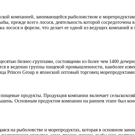
ежской компанией, занимающейся рыболовством и морепродуктами
бы, прежде всего лосося, деятельность которой сосредоточена 
а лосося и форели, что делает ее одной из ведущих компаний в
 с десятью бизнес-группами, состоящими из более чем 1400 доче
одится в ведении группы пищевой промышленности, наиболее из
ца Princes Group и японский оптовый торговец морепродуктами 
 пищевые продукты. Продукция компании включает сельскохозя
ньшень. Основным продуктом компании на раннем этапе был кон
яся на рыболовстве и морепродуктах, которая в основном зани