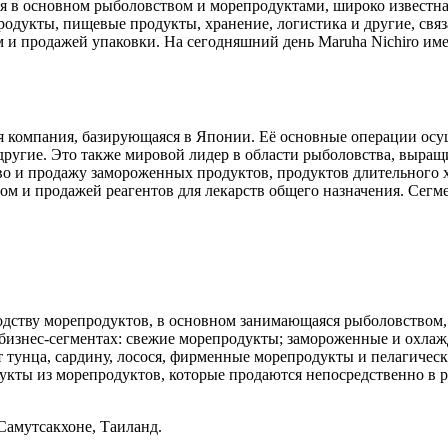
ся в основном рыболовством и морепродуктами, широко известн
родукты, пищевые продукты, хранение, логистика и другие, свя
и продажей упаковки. На сегодняшний день Maruha Nichiro име
ая компания, базирующаяся в Японии. Её основные операции осу
другие. Это также мировой лидер в области рыболовства, выращ
о и продажу замороженных продуктов, продуктов длительного 
м и продажей реагентов для лекарств общего назначения. Сегме
изводству морепродуктов, в основном занимающаяся рыболовство
бизнес-сегментах: свежие морепродукты; замороженные и охла
тунца, сардину, лосося, фирменные морепродукты и пелагичес
укты из морепродуктов, которые продаются непосредственно в р
Самутсакхоне, Таиланд.