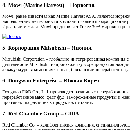
4. Mowi (Marine Harvest) – Норвегия.
Mowi, ранее известная как Marine Harvest ASA, является норв
направлением деятельности компании является выращивание ры
Ирландии и Чили. Mowi представляет более 30% мирового рынк
5. Корпорация Mitsubishi – Япония.
Mitsubishi Corporation – глобально интегрированная компания
деятельность Mitsubishi по производству морепродуктов нах
аквакультурная компания Cermaq, британский переработчик тун
6. Dongwon Enterprise – Южная Корея.
Dongwon F&B Co., Ltd. производит различные переработанные
переработанное мясо, фаст-фуд, замороженные продукты и же
производства различных продуктов питания.
7. Red Chamber Group – США.
Red Chamber Co. – калифорнийская компания, специализирующа