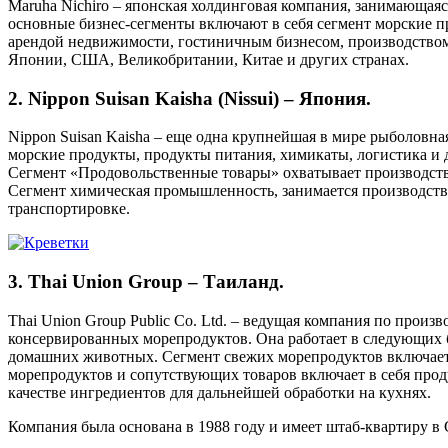
Maruha Nichiro – японская холдинговая компания, занимающая
основные бизнес-сегменты включают в себя сегмент морские п
арендой недвижимости, гостиничным бизнесом, производством 
Японии, США, Великобритании, Китае и других странах.
2. Nippon Suisan Kaisha (Nissui) – Япония.
Nippon Suisan Kaisha – еще одна крупнейшая в мире рыболовн
морские продукты, продукты питания, химикаты, логистика и 
Сегмент «Продовольственные товары» охватывает производств
Сегмент химическая промышленность, занимается производство
транспортировке.
3. Thai Union Group – Таиланд.
Thai Union Group Public Co. Ltd. – ведущая компания по про
консервированных морепродуктов. Она работает в следующих 
домашних животных. Сегмент свежих морепродуктов включает 
морепродуктов и сопутствующих товаров включает в себя прод
качестве ингредиентов для дальнейшей обработки на кухнях.
Компания была основана в 1988 году и имеет штаб-квартиру в 