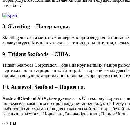
морепродуктов. Компания является одним из ведущих мировых п
и крабов.
8. Skretting – Нидерланды.
Skretting является мировым лидером в производстве и поставк
аквакультуры. Компания предлагает продукты питания, в том ч
9. Trident Seafoods – США.
Trident Seafoods Corporation – одна из крупнейших в мире р
вертикально интегрированной дистрибьюторской сетью для сбо
одним из ведущих мировых поставщиков морепродуктов, таких ка
10. Austevoll Seafood – Норвегия.
Austevoll Seafood ASA, базирующаяся в Остеволле, Норвегия,
норвежская компания по производству морепродуктов Lerøy и п
рыболовными судами (как для пелагической, так и для белой 
различных местах в Норвегии, Великобритании, Перу и Чили.
0
7 104