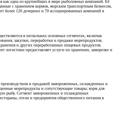
ая как одна из крупнейших в мире рыболовных компаний. Её
занные с хранением кормов, морским транспортным бизнесом,
ет более 126 дочерних и 70 ассоциированных компаний в
ществляются в нескольких основных сегментах, включая
ивания, закупки, переработки и продажи морепродуктов.
хранения и других переработанных пищевых продуктов.
нт логистики предоставляет услуги по хранению, заморозке и
м, производством и продажей замороженных, охлажденных и
жденные морепродукты и сопутствующие товары; корм для
кую рыбу. Сегмент замороженных и охлажденных
естораны, отели и предприятия общественного питания в