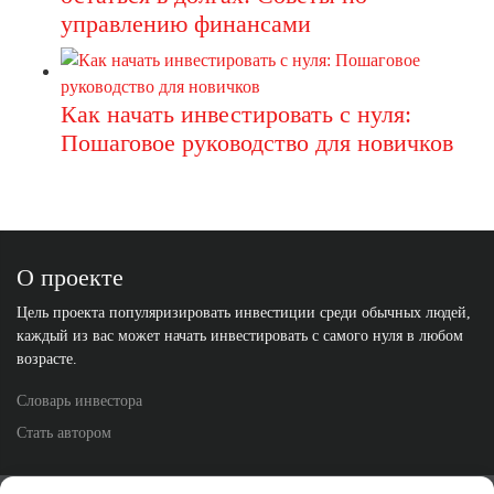
управлению финансами
Как начать инвестировать с нуля:
Пошаговое руководство для новичков
О проекте
Цель проекта популяризировать инвестиции среди обычных людей,
каждый из вас может начать инвестировать с самого нуля в любом
возрасте.
Словарь инвестора
Стать автором
Политика конфиденциальности
Отказ от ответственности