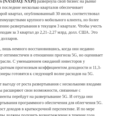
rs (NASDAQ: NXPI)
развернула свой бизнес на рынке
 последние несколько кварталов обеспечивает
орой квартал, опубликованный 30 июля, соответствовал
реимуществами крупного мобильного клиента, но более
ению развертывания в текущем 3 квартале. Чтобы учесть
ходам за 3 квартал до 2,21–2,27 млрд. долл. США. Это
 долларов.
а, лишь немного восстановившись, когда они недавно
нт оптимистичен в отношении прогноза 5G, но оценивает
отрасли. С уменьшением ожиданий инвесторов у
-кратным прогнозным коэффициентом доходности и 11,3-
неры готовятся к следующей волне расходов на 5G.
т выгоду от роста развертывания с несколькими входами
ы расширяют свои возможности, связанные с
иенты перейдут на развертывание 5G. И оттуда они
ертывания программного обеспечения для облегчения 5G.
ст доходов в краткосрочной перспективе. И по мере
торы должны получить вознаграждение в течение года.