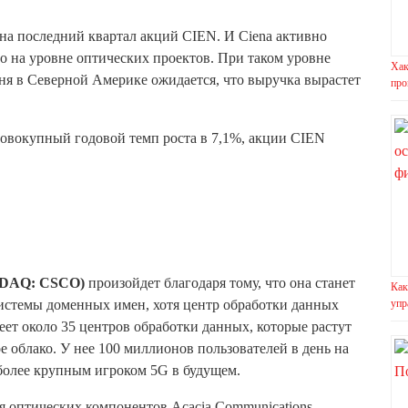
на последний квартал акций CIEN. И Ciena активно
о на уровне оптических проектов. При таком уровне
Хак
ня в Северной Америке ожидается, что выручка вырастет
про
овокупный годовой темп роста в 7,1%, акции CIEN
ASDAQ: CSCO)
произойдет благодаря тому, что она станет
Как
упр
стемы доменных имен, хотя центр обработки данных
еет около 35 центров обработки данных, которые растут
е облако. У нее 100 миллионов пользователей в день на
 более крупным игроком 5G в будущем.
ля оптических компонентов Acacia Communications