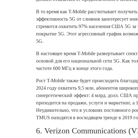
В то время как T-Mobile рассчитывает получить
эффективность 5G от слияния заинтересует инве
стремится охватить 97% населения США 5G за т
покрытие 5G. Этот агрессивный график возможе
5G.
В настоящее время T-Mobile развертывает спек
основой для его национальной сети 5G. Как то
частоте 600 МГц в конце этого года.
Рост T-Mobile также будет происходить благода
2024 году охватить 9,5 млн. абонентов широко
синергетический эффект: 4 млрд. долл. США пр
приходится на продажи, услуги и маркетинг, а
Неудивительно, что в условиях постоянного р
TMUS находятся в восходящем тренде в 2019 го
6. Verizon Communications (V