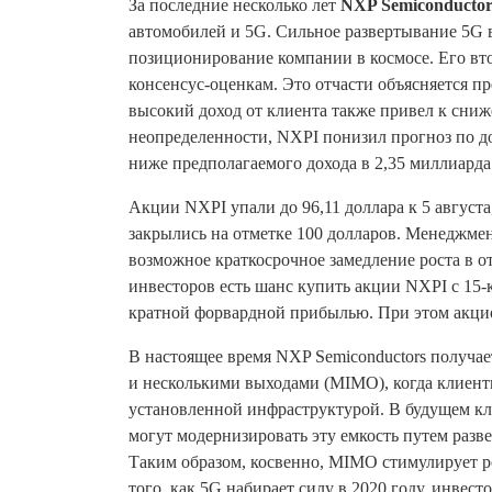
За последние несколько лет
NXP Semiconducto
автомобилей и 5G. Сильное развертывание 5G в
позиционирование компании в космосе. Его вт
консенсус-оценкам. Это отчасти объясняется п
высокий доход от клиента также привел к сниж
неопределенности, NXPI понизил прогноз по до
ниже предполагаемого дохода в 2,35 миллиарда
Акции NXPI упали до 96,11 доллара к 5 август
закрылись на отметке 100 долларов. Менеджме
возможное краткосрочное замедление роста в 
инвесторов есть шанс купить акции NXPI с 15
кратной форвардной прибылью. При этом акцио
В настоящее время NXP Semiconductors получае
и несколькими выходами (MIMO), когда клиент
установленной инфраструктурой. В будущем кл
могут модернизировать эту емкость путем разв
Таким образом, косвенно, MIMO стимулирует ро
того, как 5G набирает силу в 2020 году, инвес