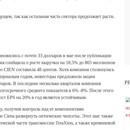
ущем, так как остальная часть сектора продолжает расти.
ановились с почти 33 долларов в мае после публикации
ния сообщила о росте выручки на 18,5% до 865 миллионов
ю CIEN составила 48 центов. Хотя компания столкнулась
с прошлым годом, инвесторы предложили акции
Р
аров. В последние несколько кварталов компания
олгосрочного среднего показателя в 6% -8%. После этого
рост EPS на 20% в год является устойчивым.
оду, получив контроль над ее компонентами
 Ciena развернуть оптические чипсеты. Этот шаг также
ческой части трансмиссии TeraXion, а также кремниевой