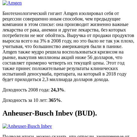
Биотехнологический гигант Amgen изолировал себя от
рецессии совершенно иным способом, чем предыдущие
компании в этом списке: она производит жизненно важные
лекарства от рака, анемии и другие лекарства, без которых
потребители не мог обойтись. Выручка от продажи продуктов
выросла всего на 3% в 2008 году, но это было не так уж плохо,
учитывая, что большинство американцев были в панике.
Amgen также мудро решила воспользоваться кризисом на
рынке, выкупив миллионы акций ниже 56 долларов, что
составляет примерно четверть их текущей цены. Этот год
также принес положительные результаты клинических
испытаний деносумаба, препарата, на который в 2018 году
будет приходиться 2,3 миллиарда долларов дохода.
Доходность 2008 года:
24,3%
.
Доходность за 10 лет:
365%
.
Anheuser-Busch Inbev (BUD).
Подводя итоги, можно сказать, что отрасли, защищенные от