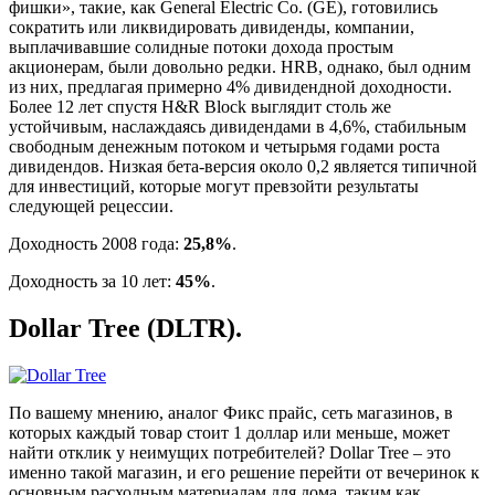
фишки», такие, как General Electric Co. (GE), готовились
сократить или ликвидировать дивиденды, компании,
выплачивавшие солидные потоки дохода простым
акционерам, были довольно редки. HRB, однако, был одним
из них, предлагая примерно 4% дивидендной доходности.
Более 12 лет спустя H&R Block выглядит столь же
устойчивым, наслаждаясь дивидендами в 4,6%, стабильным
свободным денежным потоком и четырьмя годами роста
дивидендов. Низкая бета-версия около 0,2 является типичной
для инвестиций, которые могут превзойти результаты
следующей рецессии.
Доходность 2008 года:
25,8%
.
Доходность за 10 лет:
45%
.
Dollar Tree (DLTR).
По вашему мнению, аналог Фикс прайс, сеть магазинов, в
которых каждый товар стоит 1 доллар или меньше, может
найти отклик у неимущих потребителей? Dollar Tree – это
именно такой магазин, и его решение перейти от вечеринок к
основным расходным материалам для дома, таким как