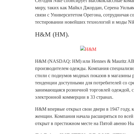
Сегодня Nike спонсирует высококлассные кома
миру, таких как Майкл Джордан, Серена Уильям
связи с Университетом Орегона, сотрудничая 
тестировании новейших технологий и моды Nik
H&M (HM).
H&M (NASDAQ: HM) или Hennes & Mauritz AB, 
производителем одежды. Компания специализиру
стили с подиумов модных показов в магазины 
тенденции доступными для потребителей со ср
занимающаяся розничной торговлей одеждой, ср
электронной коммерции в 33 странах.
H&M впервые открыл свои двери в 1947 году, к
женщин. Компания начала расширяться по всей
открыт в престижном месте на Пятой авеню Н