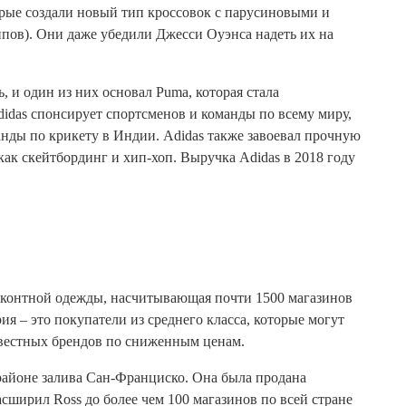
орые создали новый тип кроссовок с парусиновыми и
ов). Они даже убедили Джесси Оуэнса надеть их на
 и один из них основал Puma, которая стала
idas спонсирует спортсменов и команды по всему миру,
нды по крикету в Индии. Adidas также завоевал прочную
как скейтбординг и хип-хоп. Выручка Adidas в 2018 году
исконтной одежды, насчитывающая почти 1500 магазинов
ия – это покупатели из среднего класса, которые могут
звестных брендов по сниженным ценам.
 районе залива Сан-Франциско. Она была продана
асширил Ross до более чем 100 магазинов по всей стране