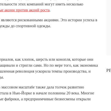
еятельности этих компаний могут иметь несколько
е акции против акций роста
.
е являются рискованными акциями. Это истории успеха в
одежды до спортивной одежды.
ериалов, как хлопок, шерсть или конопля, которые они
щивали и стригли сами. Но по мере того, как экономика
Р
шленная революция ускорила темпы производства, и
ды.
в массовом масштабе также дала толчок развитию
етала в Нью-Йорке в начале половины 20 века. Многие
ые фабрики, а предприимчивые бизнесмены открыли