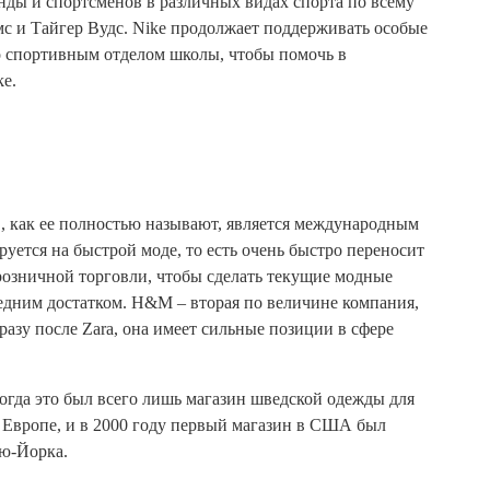
нды и спортсменов в различных видах спорта по всему
с и Тайгер Вудс. Nike продолжает поддерживать особые
со спортивным отделом школы, чтобы помочь в
e.
как ее полностью называют, является международным
ется на быстрой моде, то есть очень быстро переносит
розничной торговли, чтобы сделать текущие модные
едним достатком. H&M – вторая по величине компания,
азу после Zara, она имеет сильные позиции в сфере
огда это был всего лишь магазин шведской одежды для
 Европе, и в 2000 году первый магазин в США был
ью-Йорка.