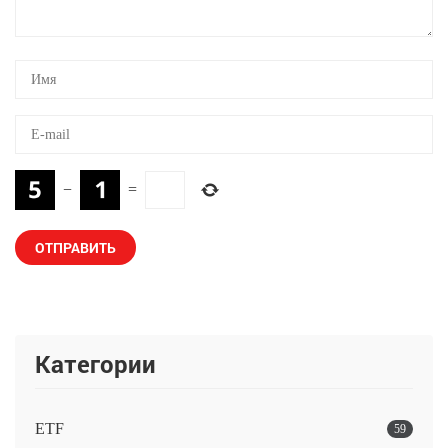
−
=
Категории
ETF
59