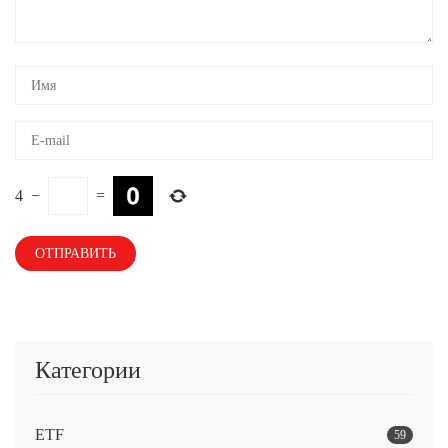
4
−
=
Категории
ETF
59