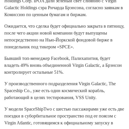
Holdings Corp. IPOA дали зеленый свет слиянию с Virgin
Galactic Holdings сэра Ричарда Брэнсона, согласно заявкам в
Комиссию по ценным бумагам и биржам.
Ожидается, что сделка будет официально закрыта в пятницу,
после чего акции новой компании будут выпущены
непосредственно на Нью-Йоркской фондовой бирже в
понедельник под тикером «SPCE».
Бывший топ-менеджер Facebook, Палихапития, будет
владеть 49% вновь объединенной Virgin Galactic, а Брэнсон
контролирует остальные 51%.
У производственного подразделения Virgin Galactic, The
Spaceship Co., уже есть один космический корабль,
работающий в целях тестирования, VSS Unity.
У модели SpaceShipTwo с шестью пассажирами уже есть две
поездки в суборбитальное пространство под ее поясом с
Virgin Atlantic, готовящимся к официальному запуску в