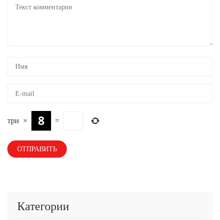
три
×
=
Категории