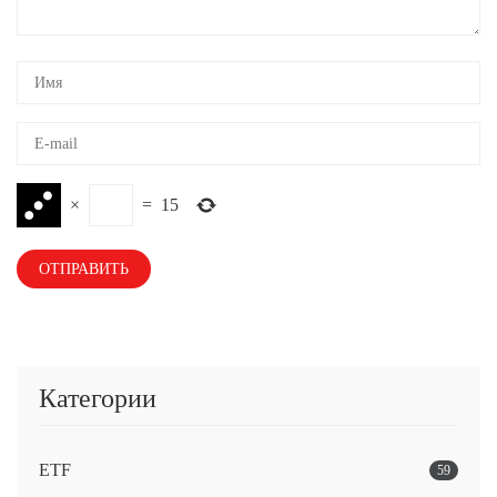
×
=
15
Категории
ETF
59