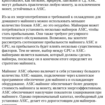
криптовалют, как биткоин, эфириум, лайткоин и т.д. ASIC
могут добывать практически любую монету, за исключением
монет, устойчивых к ASIC.
Из-за их энергопотребления и требований к охлаждению для
домашнего майнинга можно использовать меньшее
количество блоков ASIC, но это неудобно. Майнерам может
потребоваться установить несколько майнеров ASIC, чтобы
стать прибыльными. Они также требуют регулярного
технического обслуживания. Возможно, вы захотите
рассмотреть соотношение прибыльности майнинга ASIC и
GPU, на прибыльность будет влиять несколько существенных
факторов. Тем не менее, выбор между GPU и ASIC-
майнерами является важным, который должны сделать
майнеры, поскольку он в конечном итоге определяет их
стратегию майнинга.
Майнинг ASIC обычно включает в себя установку большого
количества ASIC–машин, подключение через клиентское
программное обеспечение для майнинга и охлаждающее
оборудование. ASIC-майнинг обеспечивает более дешевую
стоимость майнинга за монету, является энергоэффективным.
ASIC обеспечивают наилучшие показатели хэширования при
майнинге. Однако первоначальный капитал, необходимый для
установки ASIC, делает его дорогостоящим для майнеров-
одиночек.