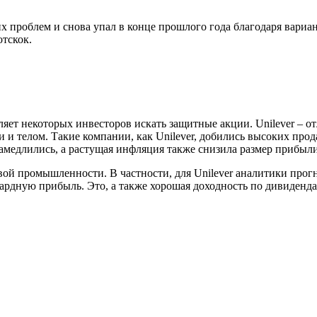
их проблем и снова упал в конце прошлого года благодаря вариа
отскок.
ляет некоторых инвесторов искать защитные акции. Unilever – от
ми и телом. Такие компании, как Unilever, добились высоких про
замедлились, а растущая инфляция также снизила размер прибыли
вой промышленности. В частности, для Unilever аналитики прог
вардную прибыль. Это, а также хорошая доходность по дивиденда