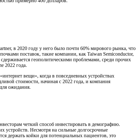
имостью примерно 400 долларов.
tner, в 2020 году у него было почти 60% мирового рынка, что
очками поставок, такие компании, как Taiwan Semiconductor,
о сдерживается геополитическими проблемами, среди прочих
е 2022 года.
 «интернет вещи», когда в повседневных устройствах
дливой стоимости, начиная с 2022 года, и компания
 для ожидания.
инвесторам четкий способ инвестировать в демографию.
их устройств. Несмотря на сильные долгосрочные
тся держать койки для потенциальных пациентов, это