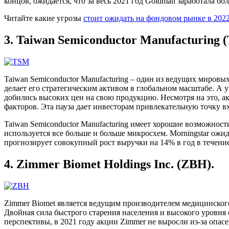
концов, ожидается, что за весь 2021 год Goldman заработала б
Читайте какие угрозы
стоит ожидать на фондовом рынке в 2022
3. Taiwan Semiconductor Manufacturing 
Taiwan Semiconductor Manufacturing – один из ведущих мировы
делает его стратегическим активом в глобальном масштабе. А 
добились высоких цен на свою продукцию. Несмотря на это, а
факторов. Эта пауза дает инвесторам привлекательную точку вх
Taiwan Semiconductor Manufacturing имеет хорошие возможност
используется все больше и больше микросхем. Morningstar ожид
прогнозирует совокупный рост выручки на 14% в год в течени
4. Zimmer Biomet Holdings Inc. (ZBH).
Zimmer Biomet является ведущим производителем медицинского
Двойная сила быстрого старения населения и высокого уровня
перспективы, в 2021 году акции Zimmer не выросли из-за опас