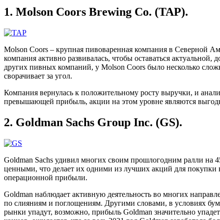
1. Molson Coors Brewing Co. (TAP).
Molson Coors – крупная пивоваренная компания в Северной Ам
компания активно развивалась, чтобы оставаться актуальной, до
других пивных компаний, у Molson Coors было несколько сложн
сворачивает за угол.
Компания вернулась к положительному росту выручки, и анали
превышающей прибыль, акции на этом уровне являются выгодно
2. Goldman Sachs Group Inc. (GS).
Goldman Sachs удивил многих своим прошлогодним ралли на 45
ценными, что делает их одними из лучших акций для покупки в
операционной прибыли.
Goldman наблюдает активную деятельность во многих направл
по слияниям и поглощениям. Другими словами, в условиях бу
рынки упадут, возможно, прибыль Goldman значительно упадет в