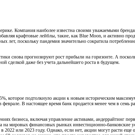
ерике. Компания наиболее известна своими уважаемыми брендами
бавляя крафтовые лейблы, такие, как Blue Moon, и активно продв
ых лет, поскольку пандемия значительно сократила потребление 
тики снова прогнозируют рост прибыли на горизонте. А посколь
й сделкой даже без учета дальнейшего роста в будущем.
%, которое подтолкнуло акции к новым историческим максимума
 феврале. В настоящее время банк продается менее чем в семь р
ениях бизнеса, включая управление активами, андеррайтинг пе
ма на мировых финансовых рынках инвестиционно-банковские у
 2022 или 2023 году. Однако, если нет, акции могут расти еще о