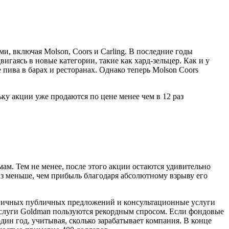
, включая Molson, Coors и Carling. В последние годы
игаясь в новые категории, такие как хард-зельцер. Как и у
пива в барах и ресторанах. Однако теперь Molson Coors
ку акции уже продаются по цене менее чем в 12 раз
м. Тем не менее, после этого акции остаются удивительно
аз меньше, чем прибыль благодаря абсолютному взрыву его
рвичных публичных предложений и консультационные услуги
слуги Goldman пользуются рекордным спросом. Если фондовые
дин год, учитывая, сколько зарабатывает компания. В конце