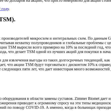
олее 60 долларов на акцию, что просто невероятно для акций сто
 году
.
(TSM).
х производителей микросхем и интегральных схем. По данным Gar
учитывая нехватку полупроводников и глобальные проблемы с цеп
кции TSM выросли всего примерно на 10% за последний год, чт
ода, что делает TSM одной из лучших акций для покупки в начал
и для извлечения выгоды из таких долгосрочных тенденций, как
ает, что акции TSM будут торговаться с дисконтом 10% к справе
е следующих пяти лет, что дает инвесторам много возможностей
 оборудования в области замены суставов. Zimmer Biomet дает 
 ожирения приводит к огромному спросу на эти типы медицинск
ений по поводу COVID-19. А именно, когда в больницах приходи