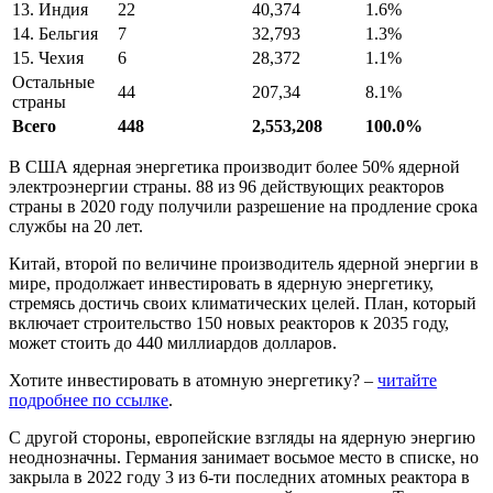
13. Индия
22
40,374
1.6%
14. Бельгия
7
32,793
1.3%
15. Чехия
6
28,372
1.1%
Остальные
44
207,34
8.1%
страны
Всего
448
2,553,208
100.0%
В США ядерная энергетика производит более 50% ядерной
электроэнергии страны. 88 из 96 действующих реакторов
страны в 2020 году получили разрешение на продление срока
службы на 20 лет.
Китай, второй по величине производитель ядерной энергии в
мире, продолжает инвестировать в ядерную энергетику,
стремясь достичь своих климатических целей. План, который
включает строительство 150 новых реакторов к 2035 году,
может стоить до 440 миллиардов долларов.
Хотите инвестировать в атомную энергетику? –
читайте
подробнее по ссылке
.
С другой стороны, европейские взгляды на ядерную энергию
неоднозначны. Германия занимает восьмое место в списке, но
закрыла в 2022 году 3 из 6-ти последних атомных реактора в