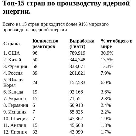
Топ-15 стран по производству ядерной
энергии.
Всего на 15 стран приходится более 91% мирового
производства ядерной энергии.
Количество
Выработка
% от общего в
Страна
реакторов
(Гватт)
мире
1. США
96
789,919
30.9%
2. Китай
50
344,748
13.5%
3. Франция
58
338,671
13.3%
4. Россия
39
201,821
7.9%
5. Южаня
24
152,583
6.0%
Корея
6. Канада
19
92,166
3.6%
7. Украина
15
71,55
2.8%
8. Германия
6
60,918
2.4%
9. Испания
7
55,825
2.2%
10. Швеция
7
47,362
1.9%
11. Англия
15
45,668
1.8%
12. Япония
33
43,099
1.7%