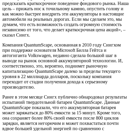
предсказать краткосрочное поведение фондового рынка. Наша
цель – прижать нос к точильному камню, опустить голову и
как можно быстрее внедрить эти аккумуляторы в настоящие
автомобили на реальных дорогах. Если мы сделаем это, мы
думаем, что есть возможность создать огромную стоимость
независимо от того, что делает краткосрочная цена акций», –
сказал Сингх.
Компания QuantumScape, основанная в 2010 году Сингхом
при поддержке основателя Microsoft Билла Гейтса и
автогиганта Volkswagen, недавно сделала большой шаг в
выводе на рынок основной аккумуляторной технологии. И,
соответственно, это, вероятно, поднимет рыночную
капитализацию QuantumScape далеко за пределы текущего
уровня в 22 миллиарда долларов, поскольку компания
переходит от стадии получения дохода к серьезному
производителю.
Ранее в этом месяце Сингх публично обнародовал результаты
испытаний твердотельной батареи QuantumScape. Данные
QuantumScape показали, что его аккумуляторная батарея
может заряжаться до 80% емкости за 15 минут. Кроме того,
она сохраняет более 80% своей емкости после 800 циклов
зарядки, является негорючим и может похвастаться почти
вдвое большей удельной энергией по сравнению с