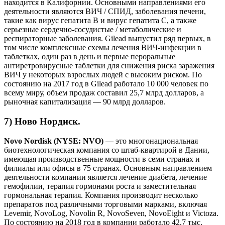
находится в Калифорнии. Основными направлениями его
деятельности являются ВИЧ / СПИД, заболевания печени,
такие как вирус гепатита В и вирус гепатита С, а также
серьезные сердечно-сосудистые / метаболические и
респираторные заболевания. Gilead выпустил ряд первых, в
том числе комплексные схемы лечения ВИЧ-инфекции в
таблетках, один раз в день и первые пероральные
антиретровирусные таблетки для снижения риска заражения
ВИЧ у некоторых взрослых людей с высоким риском. По
состоянию на 2017 год в Gilead работало 10 000 человек по
всему миру, объем продаж составил 25,7 млрд долларов, а
рыночная капитализация — 90 млрд долларов.
7) Ново Нордиск.
Novo Nordisk (NYSE: NVO)
— это многонациональная
биотехнологическая компания со штаб-квартирой в Дании,
имеющая производственные мощности в семи странах и
филиалы или офисы в 75 странах. Основным направлением
деятельности компании является лечение диабета, лечение
гемофилии, терапия гормонами роста и заместительная
гормональная терапия. Компания производит несколько
препаратов под различными торговыми марками, включая
Levemir, NovoLog, Novolin R, NovoSeven, NovoEight и Victoza.
По состоянию на 2018 год в компании работало 42,7 тыс.