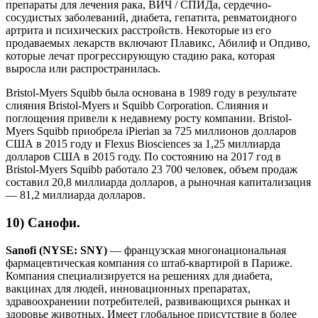
препараты для лечения рака, ВИЧ / СПИДа, сердечно-
сосудистых заболеваний, диабета, гепатита, ревматоидного
артрита и психических расстройств. Некоторые из его
продаваемых лекарств включают Плавикс, Абилиф и Опдиво,
которые лечат прогрессирующую стадию рака, которая
выросла или распространилась.
Bristol-Myers Squibb была основана в 1989 году в результате
слияния Bristol-Myers и Squibb Corporation. Слияния и
поглощения привели к недавнему росту компании. Bristol-
Myers Squibb приобрела iPierian за 725 миллионов долларов
США в 2015 году и Flexus Biosciences за 1,25 миллиарда
долларов США в 2015 году. По состоянию на 2017 год в
Bristol-Myers Squibb работало 23 700 человек, объем продаж
составил 20,8 миллиарда долларов, а рыночная капитализация
— 81,2 миллиарда долларов.
10) Санофи.
Sanofi (NYSE: SNY)
— французская многонациональная
фармацевтическая компания со штаб-квартирой в Париже.
Компания специализируется на решениях для диабета,
вакцинах для людей, инновационных препаратах,
здравоохранении потребителей, развивающихся рынках и
здоровье животных. Имеет глобальное присутствие в более