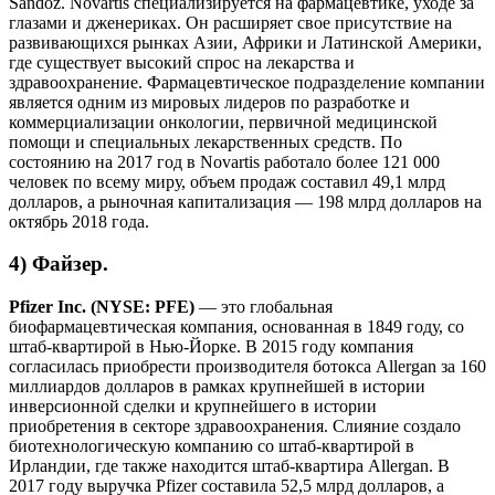
Sandoz. Novartis специализируется на фармацевтике, уходе за
глазами и дженериках. Он расширяет свое присутствие на
развивающихся рынках Азии, Африки и Латинской Америки,
где существует высокий спрос на лекарства и
здравоохранение. Фармацевтическое подразделение компании
является одним из мировых лидеров по разработке и
коммерциализации онкологии, первичной медицинской
помощи и специальных лекарственных средств. По
состоянию на 2017 год в Novartis работало более 121 000
человек по всему миру, объем продаж составил 49,1 млрд
долларов, а рыночная капитализация — 198 млрд долларов на
октябрь 2018 года.
4) Файзер.
Pfizer Inc. (NYSE: PFE)
— это глобальная
биофармацевтическая компания, основанная в 1849 году, со
штаб-квартирой в Нью-Йорке. В 2015 году компания
согласилась приобрести производителя ботокса Allergan за 160
миллиардов долларов в рамках крупнейшей в истории
инверсионной сделки и крупнейшего в истории
приобретения в секторе здравоохранения. Слияние создало
биотехнологическую компанию со штаб-квартирой в
Ирландии, где также находится штаб-квартира Allergan. В
2017 году выручка Pfizer составила 52,5 млрд долларов, а