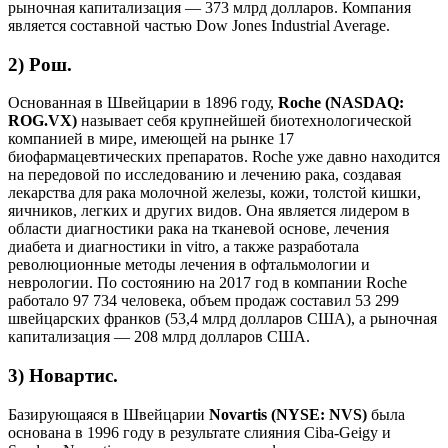
рыночная капитализация — 373 млрд долларов. Компания
является составной частью Dow Jones Industrial Average.
2) Рош.
Основанная в Швейцарии в 1896 году,
Roche (NASDAQ:
ROG.VX)
называет себя крупнейшей биотехнологической
компанией в мире, имеющей на рынке 17
биофармацевтических препаратов. Roche уже давно находится
на передовой по исследованию и лечению рака, создавая
лекарства для рака молочной железы, кожи, толстой кишки,
яичников, легких и других видов. Она является лидером в
области диагностики рака на тканевой основе, лечения
диабета и диагностики in vitro, а также разработала
революционные методы лечения в офтальмологии и
неврологии. По состоянию на 2017 год в компании Roche
работало 97 734 человека, объем продаж составил 53 299
швейцарских франков (53,4 млрд долларов США), а рыночная
капитализация — 208 млрд долларов США.
3) Новартис.
Базирующаяся в Швейцарии
Novartis (NYSE: NVS)
была
основана в 1996 году в результате слияния Ciba-Geigy и