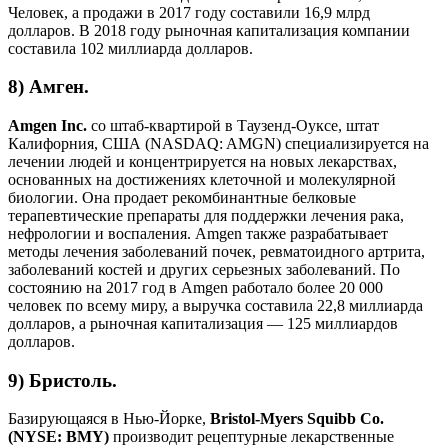
Человек, а продажи в 2017 году составили 16,9 млрд
долларов. В 2018 году рыночная капитализация компании
составила 102 миллиарда долларов.
8) Амген.
Amgen Inc.
со штаб-квартирой в Таузенд-Оуксе, штат
Калифорния, США (NASDAQ: AMGN) специализируется на
лечении людей и концентрируется на новых лекарствах,
основанных на достижениях клеточной и молекулярной
биологии. Она продает рекомбинантные белковые
терапевтические препараты для поддержки лечения рака,
нефрологии и воспаления. Amgen также разрабатывает
методы лечения заболеваний почек, ревматоидного артрита,
заболеваний костей и других серьезных заболеваний. По
состоянию на 2017 год в Amgen работало более 20 000
человек по всему миру, а выручка составила 22,8 миллиарда
долларов, а рыночная капитализация — 125 миллиардов
долларов.
9) Бристоль.
Базирующаяся в Нью-Йорке,
Bristol-Myers Squibb Co.
(NYSE: BMY)
производит рецептурные лекарственные