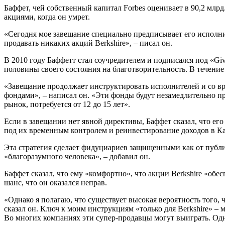
Баффет, чей собственный капитал Forbes оценивает в 90,2 млрд.
акциями, когда он умрет.
«Сегодня мое завещание специально предписывает его исполнит
продавать никаких акций Berkshire», – писал он.
В 2010 году Баффетт стал соучредителем и подписался под «Giv
половины своего состояния на благотворительность. В течение
«Завещание продолжает инструктировать исполнителей и со вр
фондами», – написал он. «Эти фонды будут незамедлительно пре
рынок, потребуется от 12 до 15 лет».
Если в завещании нет явной директивы, Баффет сказал, что е
под их временным контролем и реинвестирование доходов в 
Эта стратегия сделает фидуциариев защищенными как от публич
«благоразумного человека», – добавил он.
Баффет сказал, что ему «комфортно», что акции Berkshire «об
шанс, что он оказался неправ.
«Однако я полагаю, что существует высокая вероятность того, 
сказал он. Ключ к моим инструкциям «только для Berkshire» – м
Во многих компаниях эти супер-продавцы могут выиграть. Однак