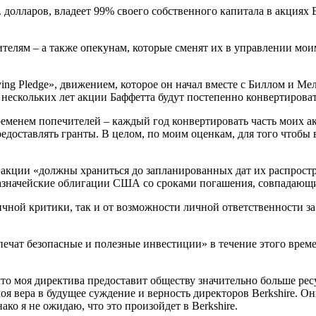
 долларов, владеет 99% своего собственного капитала в акциях B
елям – а также опекунам, которые сменят их в управлении моим
ing Pledge», движением, которое он начал вместе с Биллом и Ме
 нескольких лет акции Баффетта будут постепенно конвертироват
еменем попечителей – каждый год конвертировать часть моих ак
доставлять гранты. В целом, по моим оценкам, для того чтобы в
го акции «должны храниться до запланированных дат их распрос
Казначейские облигации США со сроками погашения, совпадающ
ной критики, так и от возможности личной ответственности за 
еспечат безопасные и полезные инвестиции» в течение этого вре
что моя директива предоставит обществу значительно больше ресу
оя вера в будущее суждение и верность директоров Berkshire. Они
о я не ожидаю, что это произойдет в Berkshire.