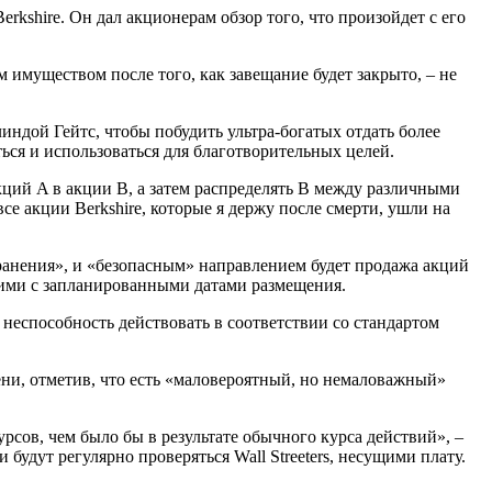
erkshire. Он дал акционерам обзор того, что произойдет с его
 имуществом после того, как завещание будет закрыто, – не
линдой Гейтс, чтобы побудить ультра-богатых отдать более
ься и использоваться для благотворительных целей.
ций A в акции B, а затем распределять B между различными
се акции Berkshire, которые я держу после смерти, ушли на
транения», и «безопасным» направлением будет продажа акций
ими с запланированными датами размещения.
неспособность действовать в соответствии со стандартом
мени, отметив, что есть «маловероятный, но немаловажный»
рсов, чем было бы в результате обычного курса действий», –
 будут регулярно проверяться Wall Streeters, несущими плату.