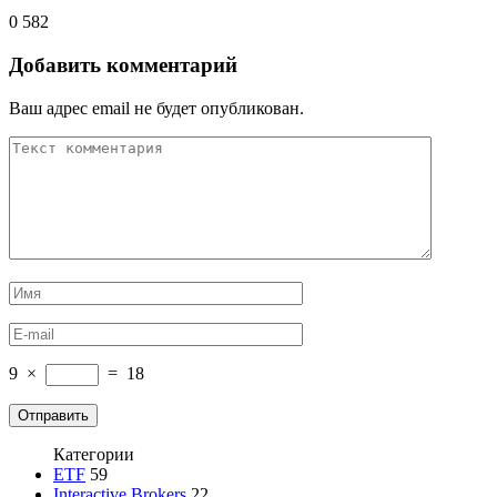
0
582
Добавить комментарий
Ваш адрес email не будет опубликован.
9
×
=
18
Категории
ETF
59
Interactive Brokers
22