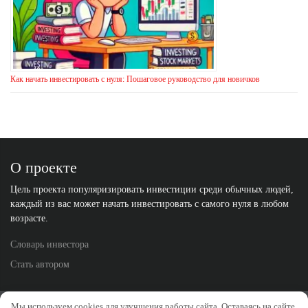
Как начать инвестировать с нуля: Пошаговое руководство для новичков
О проекте
Цель проекта популяризировать инвестиции среди обычных людей,
каждый из вас может начать инвестировать с самого нуля в любом
возрасте.
Словарь инвестора
Стать автором
Политика конфиденциальности
Отказ от ответственности
Мы используем cookies для улучшения работы сайта. Оставаясь на сайте,