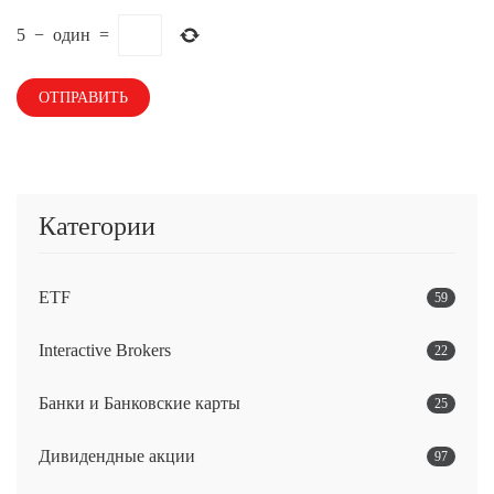
5
−
один
=
Категории
ETF
59
Interactive Brokers
22
Банки и Банковские карты
25
Дивидендные акции
97