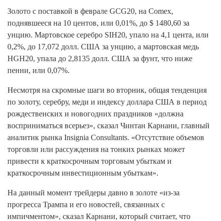
Золото с поставкой в феврале GCG20, на Comex,
поднявшееся на 10 центов, или 0,01%, до $ 1480,60 за
унцию. Мартовское серебро SIH20, упало на 4,1 цента, или
0,2%, до 17,072 долл. США за унцию, а мартовская медь
HGH20, упала до 2,8135 долл. США за фунт, что ниже
пенни, или 0,07%.
Несмотря на скромные шаги во вторник, общая тенденция
по золоту, серебру, меди и индексу доллара США в период
рождественских и новогодних праздников «должна
восприниматься всерьез», сказал Чинтан Карнани, главный
аналитик рынка Insignia Consultants. «Отсутствие объемов
торговли или рассуждения на тонких рынках может
привести к краткосрочным торговым убыткам и
краткосрочным инвестиционным убыткам».
На данный момент трейдеры давно в золоте «из-за
прогресса Трампа и его новостей, связанных с
импичментом», сказал Карнани, который считает, что