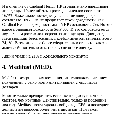
И в отличие от Cardinal Health, HP стремительно наращивает
дивиденды. 10-летний темп роста дивидендов составляет
16,7%. Даже самое последнее увеличение дивидендов
составляло 10%. Она не предлагает такой доходности, как
Cardinal Health – доходность акций HP составляет 2,7%. Но это
вдвое превышает доходность S&P 500. И это сопровождается
двузначным ростом долгосрочных дивидендов. Дивиденды
здесь выглядят безопасными, с коэффициентом выплаты всего
24,1%. Возможно, еще более убедительным стало то, как эта
акция действительно откатилась, снизив ее оценку.
Акции упали на 21% с 52-недельного максимума.
4. Medifast (MED).
Medifast – американская компания, занимающаяся питанием и
похудением, с рыночной капитализацией 2 миллиарда
долларов.
Многие малые предприятия, естественно, растут намного
быстрее, чем крупные. Действительно, только за последние
два года Medifast почти удвоил свой доход. EPS за последнее
десятилетие выросла более чем в шесть раз. При таком
сильном росте бизнеса нет ничего удивительного в