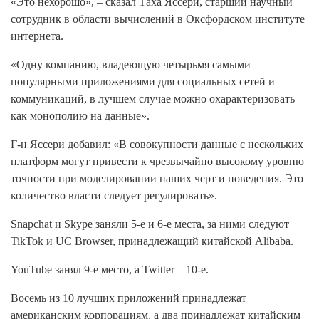
«Это нехорошо», – сказал Таха Яссери, старший научный
сотрудник в области вычислений в Оксфордском институте
интернета.
«Одну компанию, владеющую четырьмя самыми
популярными приложениями для социальных сетей и
коммуникаций, в лучшем случае можно охарактеризовать
как монополию на данные».
Г-н Яссери добавил: «В совокупности данные с нескольких
платформ могут привести к чрезвычайно высокому уровню
точности при моделировании наших черт и поведения. Это
количество власти следует регулировать».
Snapchat и Skype заняли 5-е и 6-е места, за ними следуют
TikTok и UC Browser, принадлежащий китайской Alibaba.
YouTube занял 9-е место, а Twitter – 10-е.
Восемь из 10 лучших приложений принадлежат
американским корпорациям, а два принадлежат китайским