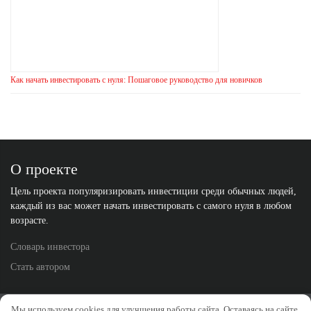
Как начать инвестировать с нуля: Пошаговое руководство для новичков
О проекте
Цель проекта популяризировать инвестиции среди обычных людей,
каждый из вас может начать инвестировать с самого нуля в любом
возрасте.
Словарь инвестора
Стать автором
Политика конфиденциальности
Отказ от ответственности
Мы используем cookies для улучшения работы сайта. Оставаясь на сайте,