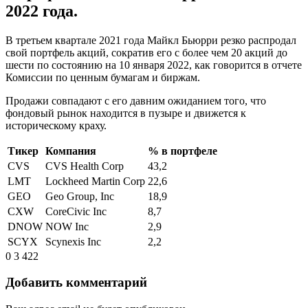
2022 года.
В третьем квартале 2021 года Майкл Бьюрри резко распродал
свой портфель акций, сократив его с более чем 20 акций до
шести по состоянию на 10 января 2022, как говорится в отчете
Комиссии по ценным бумагам и биржам.
Продажи совпадают с его давним ожиданием того, что
фондовый рынок находится в пузыре и движется к
историческому краху.
Тикер
Компания
% в портфеле
CVS
CVS Health Corp
43,2
LMT
Lockheed Martin Corp
22,6
GEO
Geo Group, Inc
18,9
CXW
CoreCivic Inc
8,7
DNOW
NOW Inc
2,9
SCYX
Scynexis Inc
2,2
0
3 422
Добавить комментарий