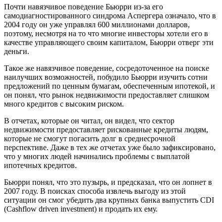
Почти навязчивое поведение Бьюрри из-за его
самодиагностированного синдрома Аспергера означало, что в
2004 году он уже управлял 600 миллионами долларов,
поэтому, несмотря на то что многие инвесторы хотели его в
качестве управляющего своим капиталом, Бьюрри отверг эти
деньги.
Такое же навязчивое поведение, сосредоточенное на поиске
наилучших возможностей, побудило Бьюрри изучить сотни
предложений по ценным бумагам, обеспеченным ипотекой, и
он понял, что рынок недвижимости предоставляет слишком
много кредитов с высоким риском.
В отчетах, которые он читал, он видел, что сектор
недвижимости предоставляет рискованные кредиты людям,
которые не смогут погасить долг в среднесрочной
перспективе. Даже в тех же отчетах уже было зафиксировано,
что у многих людей начинались проблемы с выплатой
ипотечных кредитов.
Бьюрри понял, что это пузырь, и предсказал, что он лопнет в
2007 году. В поисках способа извлечь выгоду из этой
ситуации он смог убедить два крупных банка выпустить CDI
(Cashflow driven investment) и продать их ему.