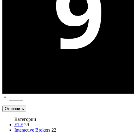
=
Категории
ETF
59
Interactive Brokers
22