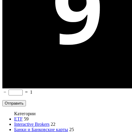
−
=
1
Категории
ETF
59
Interactive Brokers
22
Банки и Банковские карты
25