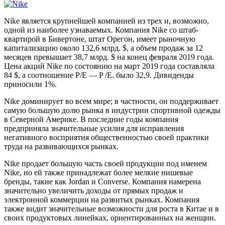
Nike является крупнейшей компанией из трех и, возможно,
одной из наиболее узнаваемых. Компания Nike со штаб-
квартирой в Бивертоне, штат Орегон, имеет рыночную
капитализацию около 132,6 млрд. $, а объем продаж за 12
месяцев превышает 38,7 млрд. $ на конец февраля 2019 года.
Цена акций Nike по состоянию на март 2019 года составляла
84 $, а соотношение P/E — P /E. было 32,9. Дивиденды
приносили 1%.
Nike доминирует во всем мире; в частности, он поддерживает
самую большую долю рынка в индустрии спортивной одежды
в Северной Америке. В последние годы компания
предприняла значительные усилия для исправления
негативного восприятия общественностью своей практики
труда на развивающихся рынках.
Nike продает большую часть своей продукции под именем
Nike, но ей также принадлежат более мелкие нишевые
бренды, такие как Jordan и Converse. Компания намерена
значительно увеличить доходы от прямых продаж и
электронной коммерции на развитых рынках. Компания
также видит значительные возможности для роста в Китае и в
своих продуктовых линейках, ориентированных на женщин.