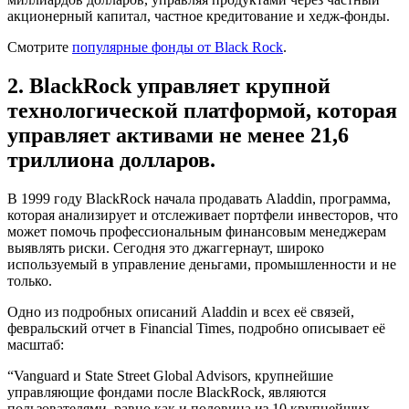
акционерный капитал, частное кредитование и хедж-фонды.
Смотрите
популярные фонды от Black Rock
.
2. BlackRock управляет крупной
технологической платформой, которая
управляет активами не менее 21,6
триллиона долларов.
В 1999 году BlackRock начала продавать Aladdin, программа,
которая анализирует и отслеживает портфели инвесторов, что
может помочь профессиональным финансовым менеджерам
выявлять риски. Сегодня это джаггернаут, широко
используемый в управление деньгами, промышленности и не
только.
Одно из подробных описаний Aladdin и всех её связей,
февральский отчет в Financial Times, подробно описывает её
масштаб:
“Vanguard и State Street Global Advisors, крупнейшие
управляющие фондами после BlackRock, являются
пользователями, равно как и половина из 10 крупнейших