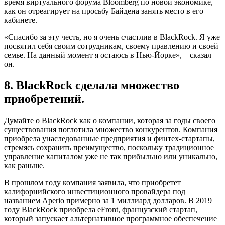
время виртуального форума Bloomberg по новой экономике,
как он отреагирует на просьбу Байдена занять место в его
кабинете.
«Спасибо за эту честь, но я очень счастлив в BlackRock. Я уже
посвятил себя своим сотрудникам, своему правлению и своей
семье. На данный момент я остаюсь в Нью-Йорке», – сказал
он.
8. BlackRock сделала множество
приобретений.
Думайте о BlackRock как о компании, которая за годы своего
существования поглотила множество конкурентов. Компания
приобрела унаследованные предприятия и финтех-стартапы,
стремясь сохранить преимущество, поскольку традиционное
управление капиталом уже не так прибыльно или уникально,
как раньше.
В прошлом году компания заявила, что приобретет
калифорнийского инвестиционного провайдера под
названием Aperio примерно за 1 миллиард долларов. В 2019
году BlackRock приобрела eFront, французский стартап,
который запускает альтернативное программное обеспечение