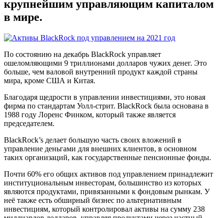
крупнейшим управляющим капиталом
в мире.
По состоянию на декабрь BlackRock управляет
ошеломляющими 9 триллионами долларов чужих денег. Это
больше, чем валовой внутренний продукт каждой страны
мира, кроме США и Китая.
Благодаря щедрости в управлении инвестициями, это новая
фирма по стандартам Уолл-стрит. BlackRock была основана в
1988 году Лоренс Финком, который также является
председателем.
BlackRock’s делает большую часть своих вложений в
управление деньгами для внешних клиентов, в основном
таких организаций, как государственные пенсионные фонды.
Почти 60% его общих активов под управлением принадлежит
институциональным инвесторам, большинство из которых
являются продуктами, привязанными к фондовым рынкам. У
неё также есть обширный бизнес по альтернативным
инвестициям, который контролировал активы на сумму 238
миллиардов долларов, управляя продуктами через частный