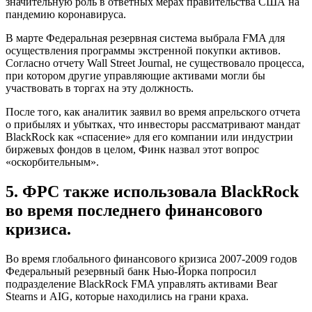
значительную роль в ответных мерах правительства США на
пандемию коронавируса.
В марте Федеральная резервная система выбрала FMA для
осуществления программы экстренной покупки активов.
Согласно отчету Wall Street Journal, не существовало процесса,
при котором другие управляющие активами могли бы
участвовать в торгах на эту должность.
После того, как аналитик заявил во время апрельского отчета
о прибылях и убытках, что инвесторы рассматривают мандат
BlackRock как «спасение» для его компании или индустрии
биржевых фондов в целом, Финк назвал этот вопрос
«оскорбительным».
5. ФРС также использовала BlackRock
во время последнего финансового
кризиса.
Во время глобального финансового кризиса 2007-2009 годов
Федеральный резервный банк Нью-Йорка попросил
подразделение BlackRock FMA управлять активами Bear
Stearns и AIG, которые находились на грани краха.