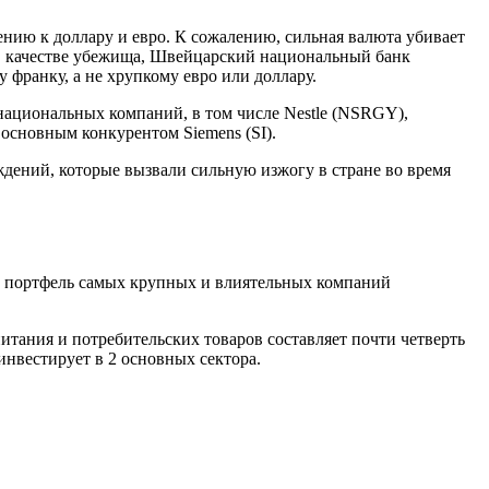
ению к доллару и евро. К сожалению, сильная валюта убивает
 в качестве убежища, Швейцарский национальный банк
 франку, а не хрупкому евро или доллару.
снациональных компаний, в том числе Nestle (NSRGY),
основным конкурентом Siemens (SI).
ждений, которые вызвали сильную изжогу в стране во время
т портфель самых крупных и влиятельных компаний
питания и потребительских товаров составляет почти четверть
инвестирует в 2 основных сектора.