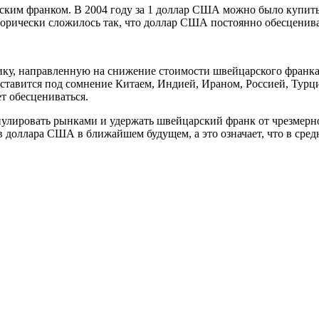
арским франком. В 2004 году за 1 доллар США можно было купит
торически сложилось так, что доллар США постоянно обесценив
у, направленную на снижение стоимости швейцарского франка, 
ставится под сомнение Китаем, Индией, Ираном, Россией, Турц
т обесцениваться.
улировать рынками и удержать швейцарский франк от чрезмерн
доллара США в ближайшем будущем, а это означает, что в средне