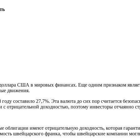
ть
доллара США в мировых финансах. Еще одним признаком являет
ные движения.
оду составило 27,7%. Эта валюта до сих пор считается безопас
с отрицательной доходностью, поэтому инвесторы отчаянно стр
е облигации имеют отрицательную доходность, которая гаранти
имость швейцарского франка, чтобы швейцарские компании могл