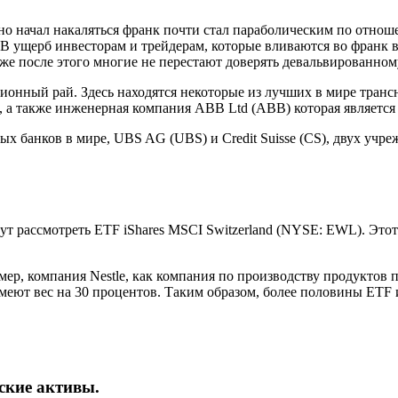
но начал накаляться франк почти стал параболическим по отнош
 В ущерб инвесторам и трейдерам, которые вливаются во франк
же после этого многие не перестают доверять девальвированному
ционный рай. Здесь находятся некоторые из лучших в мире тран
 а также инженерная компания ABB Ltd (ABB) которая является 
 банков в мире, UBS AG (UBS) и Credit Suisse (CS), двух учре
т рассмотреть ETF iShares MSCI Switzerland (NYSE: EWL). Это
мер, компания Nestle, как компания по производству продуктов 
меют вес на 30 процентов. Таким образом, более половины ETF 
ские активы.