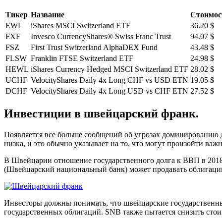
Тикер
Название
Стоимос
EWL
iShares MSCI Switzerland ETF
36.20 $
FXF
Invesco CurrencyShares® Swiss Franc Trust
94.07 $
FSZ
First Trust Switzerland AlphaDEX Fund
43.48 $
FLSW
Franklin FTSE Switzerland ETF
24.98 $
HEWL
iShares Currency Hedged MSCI Switzerland ETF
28.02 $
UCHF
VelocityShares Daily 4x Long CHF vs USD ETN
19.05 $
DCHF
VelocityShares Daily 4x Long USD vs CHF ETN
27.52 $
Инвестиции в швейцарский франк.
Появляется все больше сообщений об угрозах доминированию 
низка, и это обычно указывает на то, что могут произойти важ
В Швейцарии отношение государственного долга к ВВП в 2018 г
(Швейцарский национальный банк) может продавать облигации 
Инвесторы должны понимать, что швейцарские государственны
государственных облигаций. SNB также пытается снизить сто