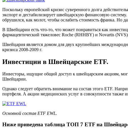
Поскольку европейский кризис суверенного долга действитель
экспорт и дестабилизирует швейцарскую финансовую систему.
обрушился, как молот, чтобы ослабить стоимость франка. Но да
В Швейцарии есть что-то, что может понравиться как инвести
фармацевтический тяжеловес Roche (RHHBY) и Novartis (NVS),
Швейцария является домом для двух крупнейших международных
кризиса 2008-2009 г.
Инвестиции в Швейцарские ETF.
Инвесторы, ищущие общий доступ к швейцарским акциям, могу
Швейцарии.
Однако следует обратить внимание на состав этого ETF. Напри
портфеля. А акции медицинских услуг в совокупности также и
Основной состав ETF EWL.
Ниже приведена таблица ТОП 7 ETF на Швейцар